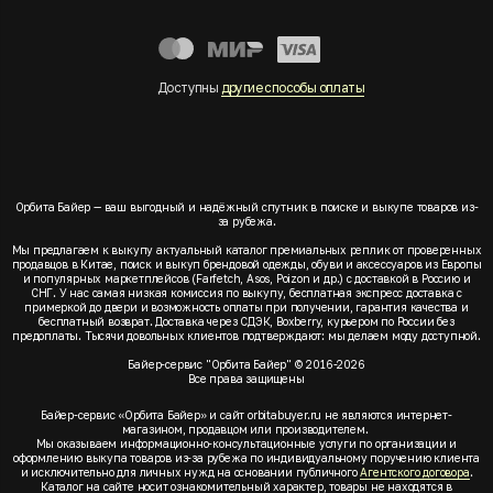
Доступны
другие способы оплаты
Орбита Байер — ваш выгодный и надёжный спутник в поиске и выкупе товаров из-
за рубежа.
Мы предлагаем к выкупу актуальный каталог премиальных реплик от проверенных
продавцов в Китае, поиск и выкуп брендовой одежды, обуви и аксессуаров из Европы
и популярных маркетплейсов (Farfetch, Asos, Poizon и др.) с доставкой в Россию и
СНГ. У нас самая низкая комиссия по выкупу, бесплатная экспресс доставка с
примеркой до двери и возможность оплаты при получении, гарантия качества и
бесплатный возврат. Доставка через СДЭК, Boxberry, курьером по России без
предоплаты. Тысячи довольных клиентов подтверждают: мы делаем моду доступной.
Байер-сервис "Орбита Байер" © 2016-2026
Все права защищены
Байер-сервис «Орбита Байер» и сайт orbitabuyer.ru не являются интернет-
магазином, продавцом или производителем.
Мы оказываем информационно-консультационные услуги по организации и
оформлению выкупа товаров из-за рубежа по индивидуальному поручению клиента
и исключительно для личных нужд на основании публичного
Агентского договора
.
Каталог на сайте носит ознакомительный характер, товары не находятся в