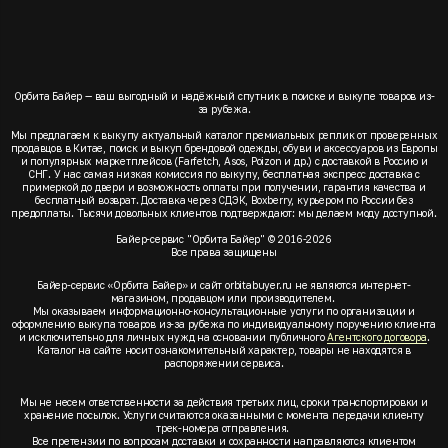
Орбита Байер — ваш выгодный и надёжный спутник в поиске и выкупе товаров из-
за рубежа.
Мы предлагаем к выкупу актуальный каталог премиальных реплик от проверенных
продавцов в Китае, поиск и выкуп брендовой одежды, обуви и аксессуаров из Европы
и популярных маркетплейсов (Farfetch, Asos, Poizon и др.) с доставкой в Россию и
СНГ. У нас самая низкая комиссия по выкупу, бесплатная экспресс доставка с
примеркой до двери и возможность оплаты при получении, гарантия качества и
бесплатный возврат. Доставка через СДЭК, Boxberry, курьером по России без
предоплаты. Тысячи довольных клиентов подтверждают: мы делаем моду доступной.
Байер-сервис "Орбита Байер" © 2016-2026
Все права защищены
Байер-сервис «Орбита Байер» и сайт orbitabuyer.ru не являются интернет-
магазином, продавцом или производителем.
Мы оказываем информационно-консультационные услуги по организации и
оформлению выкупа товаров из-за рубежа по индивидуальному поручению клиента
и исключительно для личных нужд на основании публичного
Агентского договора
.
Каталог на сайте носит ознакомительный характер, товары не находятся в
распоряжении сервиса.
Мы не несем ответственности за действия третьих лиц, сроки транспортировки и
хранение посылок. Услуги считаются оказанными с момента передачи клиенту
трек-номера отправления.
Все претензии по вопросам доставки и сохранности направляются клиентом