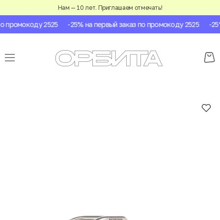
Нам — 10 лет. Приглашаем отмечать!
о промокоду 2525
-25% на первый заказ по промокоду 2525
-25%