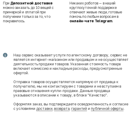
При
Депозитной доставке
Никаких роботов — в нашей
можно заказать до 10 вещей с
круглосуточной поддержке
примеркой и оплатой при
отвечают живые люди, готовые
получении только за то, что
помочь по любым вопросам в
понравилось.
онлайн-чате Telegram
.
Наш сервис оказывает услуги по агентскому договору, сервис не
является интернет-магазином или продавцом и не осуществляет
деятельность продажи товаров. Указанная стоимость товара
включает комиссию и накладные расходы, предусмотренные
офертой.
Отправка товаров осуществляется напрямую от продавца к
получателю, мы не контактируем с товарами и не вступаем в
правовые отношения купли-продажи. Данные продавца
указываются в описании к товару, в блоке "Качество".
Оформляя заказ, вы подтверждаете осведомленность и согласие
с условиями
доставки
,
возврата
,
гарантий
и
публичной оферты
.