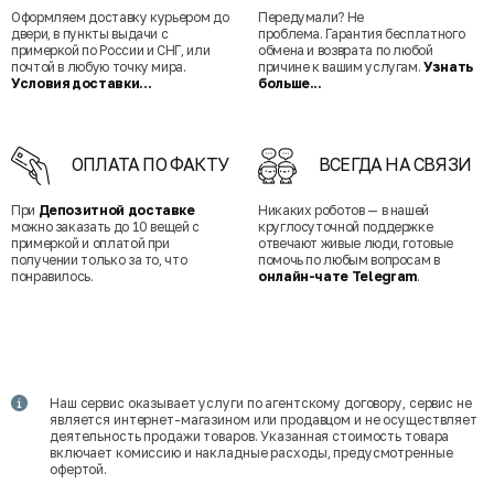
Оформляем доставку курьером до
Передумали? Не
двери, в пункты выдачи с
проблема. Гарантия бесплатного
примеркой по России и СНГ, или
обмена и возврата по любой
почтой в любую точку мира.
причине к вашим услугам.
Узнать
Условия доставки...
больше...
ОПЛАТА ПО ФАКТУ
ВСЕГДА НА СВЯЗИ
При
Депозитной доставке
Никаких роботов — в нашей
можно заказать до 10 вещей с
круглосуточной поддержке
примеркой и оплатой при
отвечают живые люди, готовые
получении только за то, что
помочь по любым вопросам в
понравилось.
онлайн-чате Telegram
.
Наш сервис оказывает услуги по агентскому договору, сервис не
является интернет-магазином или продавцом и не осуществляет
деятельность продажи товаров. Указанная стоимость товара
включает комиссию и накладные расходы, предусмотренные
офертой.