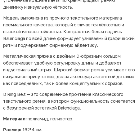
утончённые красные канты по краям придают ремню
динамику и визуальную чёткость.
Модель выполнена из прочного текстильного материала
премиального качества, который отличается лёгкостью и
высокой износостойкостью. Контрастная белая надпись
Balenciaga по всей длине формирует узнаваемый графический
ритм и подчёркивает фирменную айдентику.
Металлическая пряжка с двойным D-образным кольцом
обеспечивает удобную регулировку длины и добавляет
индустриальный штрих. Широкий формат ремня усиливает его
визуальное присутствие, делая аксессуар акцентной деталью
как повседневных, так и более концептуальных образов.
D Ring Belt — это современное прочтение классического
текстильного ремня, в котором функциональность сочетается
с безупречной эстетикой Balenciaga.
Материал:
полиамид, полиэстер.
Размер:
162*4 см.