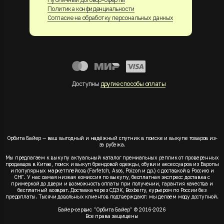
Политика конфиденциальности
Согласие на обработку персональных данных
Доступны
другие способы оплаты
Орбита Байер — ваш выгодный и надёжный спутник в поиске и выкупе товаров из-
за рубежа.
Мы предлагаем к выкупу актуальный каталог премиальных реплик от проверенных
продавцов в Китае, поиск и выкуп брендовой одежды, обуви и аксессуаров из Европы
и популярных маркетплейсов (Farfetch, Asos, Poizon и др.) с доставкой в Россию и
СНГ. У нас самая низкая комиссия по выкупу, бесплатная экспресс доставка с
примеркой до двери и возможность оплаты при получении, гарантия качества и
бесплатный возврат. Доставка через СДЭК, Boxberry, курьером по России без
предоплаты. Тысячи довольных клиентов подтверждают: мы делаем моду доступной.
Байер-сервис "Орбита Байер" © 2016-2026
Все права защищены