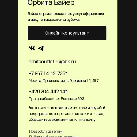
Орбита Байер
Байер-сервис по оказанию услуг оформления
и выкупа товаров из-за рубежа.
Онлайн-консультант
orbitaoutlet.ru@bk.ru
+7 967 14-12-735*
Москва, Пресненская набережная 12, 457
+420 204 442 14*
Прага, набережная Роханске 693
*не является контактным центром и службой
поддержки. по вопросам о товарах и заказах,
обращайтесь в онлайн-чат или на почту.
Правообладателям
Публичный договор-оферты