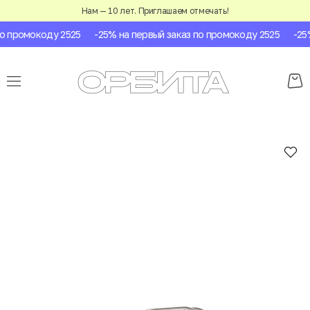
Нам — 10 лет. Приглашаем отмечать!
 промокоду 2525
-25% на первый заказ по промокоду 2525
-25% 