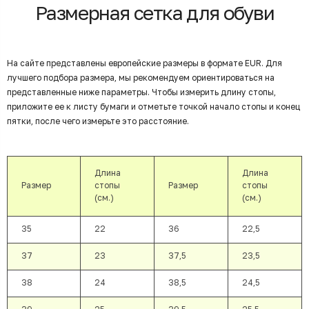
Размерная сетка для обуви
На сайте представлены европейские размеры в формате EUR. Для
лучшего подбора размера, мы рекомендуем ориентироваться на
представленные ниже параметры. Чтобы измерить длину стопы,
приложите ее к листу бумаги и отметьте точкой начало стопы и конец
пятки, после чего измерьте это расстояние.
Длина
Длина
Размер
стопы
Размер
стопы
(см.)
(см.)
35
22
36
22,5
37
23
37,5
23,5
38
24
38,5
24,5