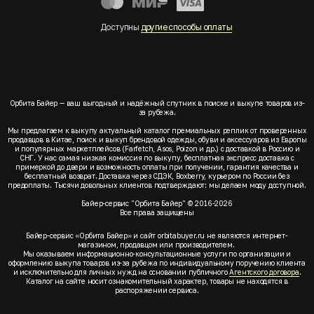
Доступны
другие способы оплаты
Орбита Байер — ваш выгодный и надёжный спутник в поиске и выкупе товаров из-
за рубежа.
Мы предлагаем к выкупу актуальный каталог премиальных реплик от проверенных
продавцов в Китае, поиск и выкуп брендовой одежды, обуви и аксессуаров из Европы
и популярных маркетплейсов (Farfetch, Asos, Poizon и др.) с доставкой в Россию и
СНГ. У нас самая низкая комиссия по выкупу, бесплатная экспресс доставка с
примеркой до двери и возможность оплаты при получении, гарантия качества и
бесплатный возврат. Доставка через СДЭК, Boxberry, курьером по России без
предоплаты. Тысячи довольных клиентов подтверждают: мы делаем моду доступной.
Байер-сервис "Орбита Байер" © 2016-2026
Все права защищены
Байер-сервис «Орбита Байер» и сайт orbitabuyer.ru не являются интернет-
магазином, продавцом или производителем.
Мы оказываем информационно-консультационные услуги по организации и
оформлению выкупа товаров из-за рубежа по индивидуальному поручению клиента
и исключительно для личных нужд на основании публичного
Агентского договора
.
Каталог на сайте носит ознакомительный характер, товары не находятся в
распоряжении сервиса.