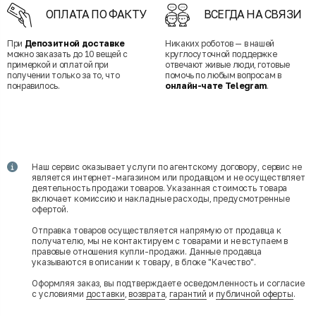
ОПЛАТА ПО ФАКТУ
ВСЕГДА НА СВЯЗИ
При
Депозитной доставке
Никаких роботов — в нашей
можно заказать до 10 вещей с
круглосуточной поддержке
примеркой и оплатой при
отвечают живые люди, готовые
получении только за то, что
помочь по любым вопросам в
понравилось.
онлайн-чате Telegram
.
Наш сервис оказывает услуги по агентскому договору, сервис не
является интернет-магазином или продавцом и не осуществляет
деятельность продажи товаров. Указанная стоимость товара
включает комиссию и накладные расходы, предусмотренные
офертой.
Отправка товаров осуществляется напрямую от продавца к
получателю, мы не контактируем с товарами и не вступаем в
правовые отношения купли-продажи. Данные продавца
указываются в описании к товару, в блоке "Качество".
Оформляя заказ, вы подтверждаете осведомленность и согласие
с условиями
доставки
,
возврата
,
гарантий
и
публичной оферты
.