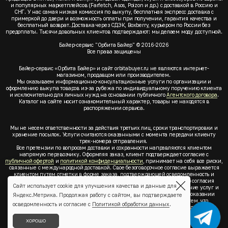
и популярных маркетплейсов (Farfetch, Asos, Poizon и др.) с доставкой в Россию и
СНГ. У нас самая низкая комиссия по выкупу, бесплатная экспресс доставка с
примеркой до двери и возможность оплаты при получении, гарантия качества и
бесплатный возврат. Доставка через СДЭК, Boxberry, курьером по России без
предоплаты. Тысячи довольных клиентов подтверждают: мы делаем моду доступной.
Байер-сервис "Орбита Байер" © 2016-2026
Все права защищены
Байер-сервис «Орбита Байер» и сайт orbitabuyer.ru не являются интернет-
магазином, продавцом или производителем.
Мы оказываем информационно-консультационные услуги по организации и
оформлению выкупа товаров из-за рубежа по индивидуальному поручению клиента
и исключительно для личных нужд на основании публичного
Агентского договора
.
Каталог на сайте носит ознакомительный характер, товары не находятся в
распоряжении сервиса.
Мы не несем ответственности за действия третьих лиц, сроки транспортировки и
хранение посылок. Услуги считаются оказанными с момента передачи клиенту
трек-номера отправления.
Все претензии по вопросам доставки и сохранности направляются клиентом
напрямую перевозчику. Оформляя заказ, клиент подтверждает согласие с
публичной офертой
и
политикой конфиденциальности
, принимает на себя все риски,
связанные с международной доставкой. Свое безоговорочное согласие выражается
клиентом путем отметки в форме заказа, подтверждающей осведомленность и
согласие клиента со всеми предлагаемыми сервисом условиями. Без согласия
Сайт использует cookie для улучшения качества и данные для
клиента с
публичной офертой
и
политикой конфиденциальности
оказание услуг и
оформление заказа невозможно. Заключая акцепт условий оферты об оказании
Яндекс.Метрика. Продолжая работу с сайтом, вы подтверждаете
услуг, клиент понимает, заверяет, подтверждает и соглашается с тем, что
осведомленность и согласие с
Политикой обработки данных
.
выкупаемые товары по индивидуальному запросу выбраны им для личных,
семейных, домашних, бытовых и иных нужд, не связанных с осуществлением
предпринимательской деятельности, он не будет продавать или иным образом
ХОРОШО
отчуждать товары.