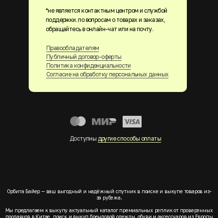
*не является контактным центром и службой
поддержки. по вопросам о товарах и заказах,
обращайтесь в онлайн-чат или на почту.
Правообладателям
Публичный договор-оферты
Политика конфиденциальности
Согласие на обработку персональных данных
Доступны
другие способы оплаты
Орбита Байер — ваш выгодный и надёжный спутник в поиске и выкупе товаров из-
за рубежа.
Мы предлагаем к выкупу актуальный каталог премиальных реплик от проверенных
продавцов в Китае, поиск и выкуп брендовой одежды, обуви и аксессуаров из Европы