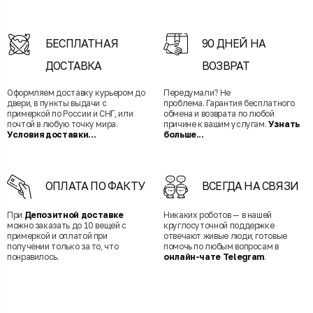
БЕСПЛАТНАЯ
90 ДНЕЙ НА
ДОСТАВКА
ВОЗВРАТ
Оформляем доставку курьером до
Передумали? Не
двери, в пункты выдачи с
проблема. Гарантия бесплатного
примеркой по России и СНГ, или
обмена и возврата по любой
почтой в любую точку мира.
причине к вашим услугам.
Узнать
Условия доставки...
больше...
ОПЛАТА ПО ФАКТУ
ВСЕГДА НА СВЯЗИ
При
Депозитной доставке
Никаких роботов — в нашей
можно заказать до 10 вещей с
круглосуточной поддержке
примеркой и оплатой при
отвечают живые люди, готовые
получении только за то, что
помочь по любым вопросам в
понравилось.
онлайн-чате Telegram
.