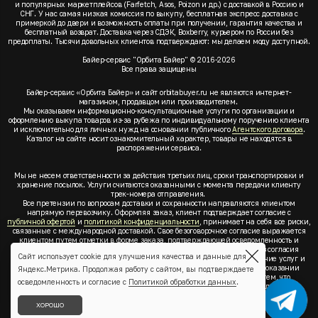
и популярных маркетплейсов (Farfetch, Asos, Poizon и др.) с доставкой в Россию и
СНГ. У нас самая низкая комиссия по выкупу, бесплатная экспресс доставка с
примеркой до двери и возможность оплаты при получении, гарантия качества и
бесплатный возврат. Доставка через СДЭК, Boxberry, курьером по России без
предоплаты. Тысячи довольных клиентов подтверждают: мы делаем моду доступной.
Байер-сервис "Орбита Байер" © 2016-2026
Все права защищены
Байер-сервис «Орбита Байер» и сайт orbitabuyer.ru не являются интернет-
магазином, продавцом или производителем.
Мы оказываем информационно-консультационные услуги по организации и
оформлению выкупа товаров из-за рубежа по индивидуальному поручению клиента
и исключительно для личных нужд на основании публичного
Агентского договора
.
Каталог на сайте носит ознакомительный характер, товары не находятся в
распоряжении сервиса.
Мы не несем ответственности за действия третьих лиц, сроки транспортировки и
хранение посылок. Услуги считаются оказанными с момента передачи клиенту
трек-номера отправления.
Все претензии по вопросам доставки и сохранности направляются клиентом
напрямую перевозчику. Оформляя заказ, клиент подтверждает согласие с
публичной офертой
и
политикой конфиденциальности
, принимает на себя все риски,
связанные с международной доставкой. Свое безоговорочное согласие выражается
клиентом путем отметки в форме заказа, подтверждающей осведомленность и
согласие клиента со всеми предлагаемыми сервисом условиями. Без согласия
Сайт использует cookie для улучшения качества и данные для
клиента с
публичной офертой
и
политикой конфиденциальности
оказание услуг и
оформление заказа невозможно. Заключая акцепт условий оферты об оказании
Яндекс.Метрика. Продолжая работу с сайтом, вы подтверждаете
услуг, клиент понимает, заверяет, подтверждает и соглашается с тем, что
осведомленность и согласие с
Политикой обработки данных
.
выкупаемые товары по индивидуальному запросу выбраны им для личных,
семейных, домашних, бытовых и иных нужд, не связанных с осуществлением
предпринимательской деятельности, он не будет продавать или иным образом
ХОРОШО
отчуждать товары.