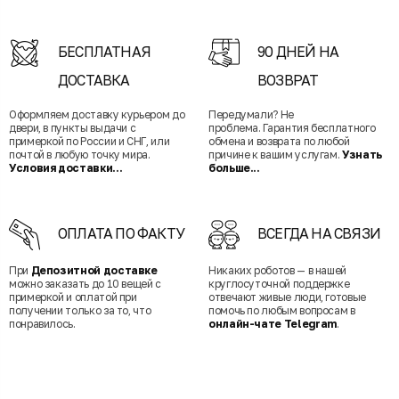
БЕСПЛАТНАЯ
90 ДНЕЙ НА
ДОСТАВКА
ВОЗВРАТ
Оформляем доставку курьером до
Передумали? Не
двери, в пункты выдачи с
проблема. Гарантия бесплатного
примеркой по России и СНГ, или
обмена и возврата по любой
почтой в любую точку мира.
причине к вашим услугам.
Узнать
Условия доставки...
больше...
ОПЛАТА ПО ФАКТУ
ВСЕГДА НА СВЯЗИ
При
Депозитной доставке
Никаких роботов — в нашей
можно заказать до 10 вещей с
круглосуточной поддержке
примеркой и оплатой при
отвечают живые люди, готовые
получении только за то, что
помочь по любым вопросам в
понравилось.
онлайн-чате Telegram
.