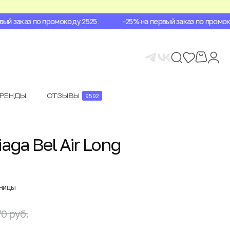
й заказ по промокоду 2525
-25% на первый заказ по промокод
БРЕНДЫ
ОТЗЫВЫ
9592
aga Bel Air Long
аницы
0 руб.