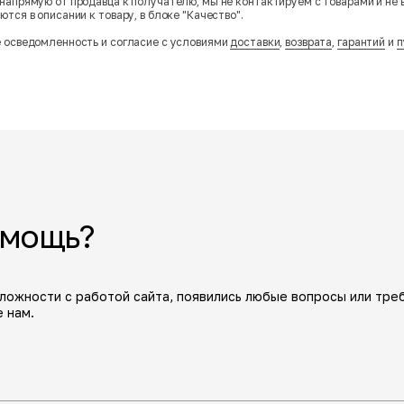
напрямую от продавца к получателю, мы не контактируем с товарами и не 
тся в описании к товару, в блоке "Качество".
 осведомленность и согласие с условиями
доставки
,
возврата
,
гарантий
и
п
омощь?
сложности с работой сайта, появились любые вопросы или тре
 нам.