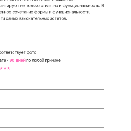
нтируют не только стиль, но и функциональность. В
енное сочетание формы и функциональности,
и самых взыскательных эстетов.
оответствует фото
ата -
90 дней
по любой причине
★★★