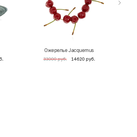
Ожерелье Jacquemus
б.
14620 руб.
33000 руб.
4