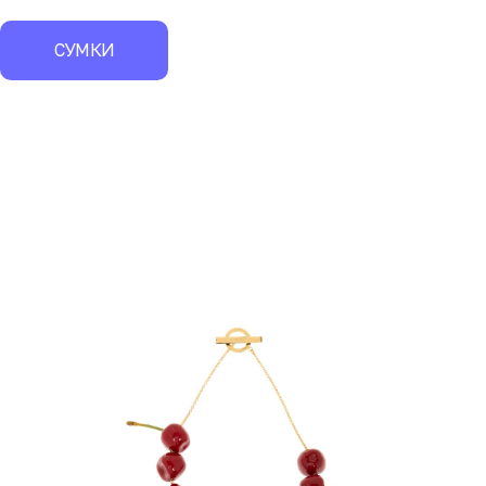
СУМКИ
экск