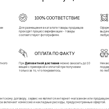
100% СООТВЕТСТВИЕ
нии
Для размещения в каталоге товары продавцов
Оформ
проходят процесс верификации - товары
выдачи
соответствуют фотографиям.
любую
ОПЛАТА ПО ФАКТУ
тного
При
Депозитной доставке
можно заказать до 10
Никак
вещей с примеркой и оплатой при получении
подде
только за то, что понравилось.
по лю
гентскому договору, сервис не является интернет-магазином или продавцо
ара включает комиссию и накладные расходы, предусмотренные офертой.