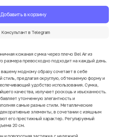
Добавить в корзину
Консультант в Telegram
ничная кожаная сумка через плечо Bel Air из
го размера превосходно подходит на каждый день.
 вашему модному образу сочетает в себе
й стиль, предлагая округлую, обтекаемую форму и
еспечивающий удобство использования. Сумка,
йшего качества, излучает роскошь и изысканность.
бавляет утонченную элегантность и
ополняя самые разные стили. Металлические
и декоративные элементы, в сочетании с изящным
ают его престижный характер. Регулируемый
ъема 20 см.
н и поворотная застежка с надежной