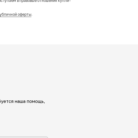
вступаем в правовые отношения купли-
убличной оферты
.
буется наша помощь,