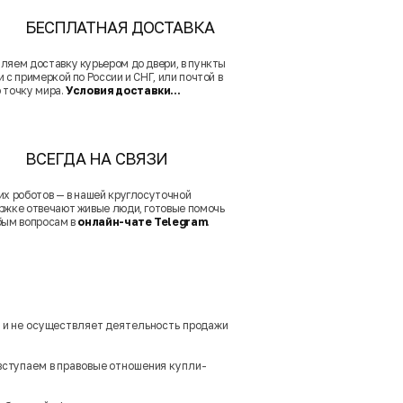
БЕСПЛАТНАЯ ДОСТАВКА
ляем доставку курьером до двери, в пункты
 с примеркой по России и СНГ, или почтой в
 точку мира.
Условия доставки...
ВСЕГДА НА СВЯЗИ
их роботов — в нашей круглосуточной
ржке отвечают живые люди, готовые помочь
бым вопросам в
онлайн-чате Telegram
.
м и не осуществляет деятельность продажи
вступаем в правовые отношения купли-