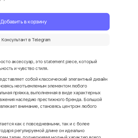
Добавить в корзину
Консультант в Telegram
росто аксессуар, это statement piece, который
ность и чувство стиля.
редставляет собой классический элегантный дизайн
ановясь неотъемлемым элементом любого
альная пряжка, выполненная в виде характерных
важения наследию престижного бренда. Большой
влекает внимание, становясь центром любого
ается как с повседневными, так и с более
годаря регулируемой длине он идеально
рам талии, подчеркивая модный характер всего