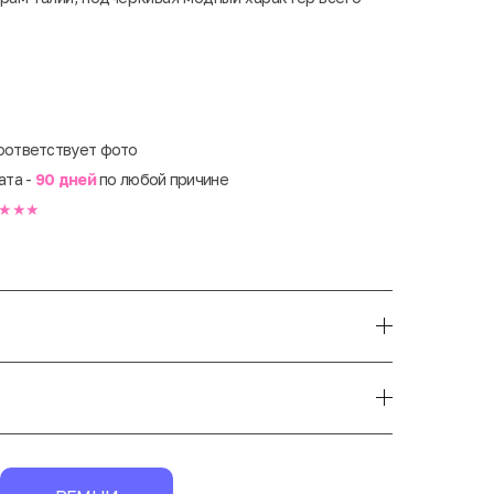
оответствует фото
ата -
90 дней
по любой причине
★★★