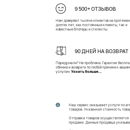
9 500+ ОТЗЫВОВ
Нам доверяют тысячи клиентов на протяже
долгих лет, как постоянные клиенты, так и
известные блогеры и стилисты.
90 ДНЕЙ НА ВОЗВРАТ
Передумали? Не проблема. Гарантия беспла
обмена и возврата по любой причине к вашим
услугам.
Узнать больше...
Наш сервис оказывает услуги по а
товаров. Указанная стоимость тов
Отправка товаров осуществляется 
продажи. Данные продавца указываю