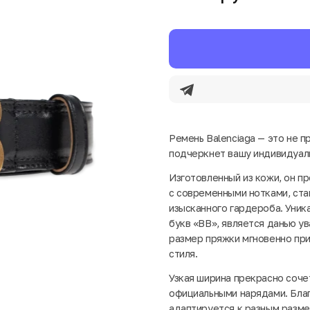
Ремень Balenciaga — это не п
подчеркнет вашу индивидуаль
Изготовленный из кожи, он п
с современными нотками, ст
изысканного гардероба. Уник
букв «BB», является данью у
размер пряжки мгновенно при
стиля.
Узкая ширина прекрасно сочет
официальными нарядами. Бла
адаптируется к разным разме