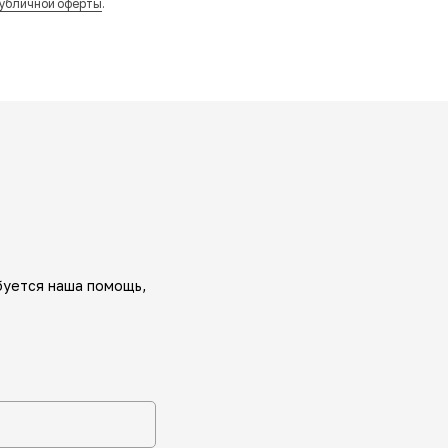
убличной оферты
.
буется наша помощь,