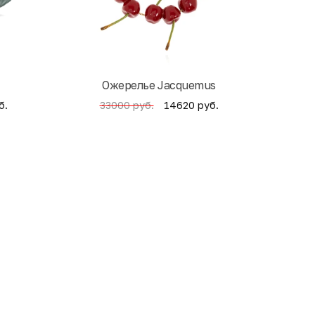
Ожерелье Jacquemus
б.
14620 руб.
33000 руб.
4