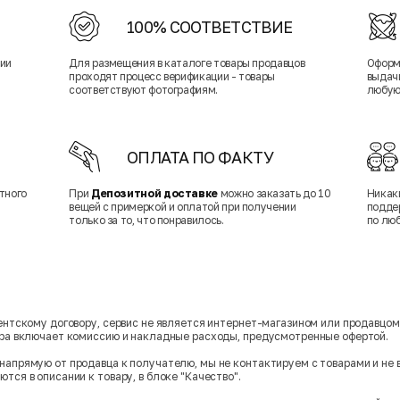
100% СООТВЕТСТВИЕ
нии
Для размещения в каталоге товары продавцов
Оформ
проходят процесс верификации - товары
выдачи
соответствуют фотографиям.
любую
ОПЛАТА ПО ФАКТУ
тного
При
Депозитной доставке
можно заказать до 10
Никак
вещей с примеркой и оплатой при получении
подде
только за то, что понравилось.
по лю
гентскому договору, сервис не является интернет-магазином или продавцо
ара включает комиссию и накладные расходы, предусмотренные офертой.
напрямую от продавца к получателю, мы не контактируем с товарами и не 
тся в описании к товару, в блоке "Качество".