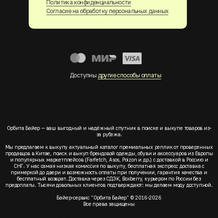
Политика конфиденциальности
Согласие на обработку персональных данных
Доступны
другие способы оплаты
Орбита Байер — ваш выгодный и надёжный спутник в поиске и выкупе товаров из-
за рубежа.
Мы предлагаем к выкупу актуальный каталог премиальных реплик от проверенных
продавцов в Китае, поиск и выкуп брендовой одежды, обуви и аксессуаров из Европы
и популярных маркетплейсов (Farfetch, Asos, Poizon и др.) с доставкой в Россию и
СНГ. У нас самая низкая комиссия по выкупу, бесплатная экспресс доставка с
примеркой до двери и возможность оплаты при получении, гарантия качества и
бесплатный возврат. Доставка через СДЭК, Boxberry, курьером по России без
предоплаты. Тысячи довольных клиентов подтверждают: мы делаем моду доступной.
Байер-сервис "Орбита Байер" © 2016-2026
Все права защищены