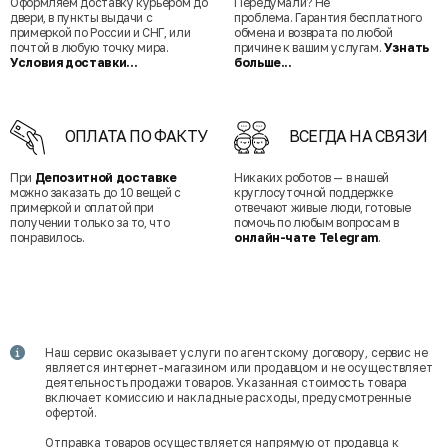
Оформляем доставку курьером до
Передумали? Не
двери, в пункты выдачи с
проблема. Гарантия бесплатного
примеркой по России и СНГ, или
обмена и возврата по любой
почтой в любую точку мира.
причине к вашим услугам.
Узнать
Условия доставки...
больше...
ОПЛАТА ПО ФАКТУ
ВСЕГДА НА СВЯЗИ
При
Депозитной доставке
Никаких роботов — в нашей
можно заказать до 10 вещей с
круглосуточной поддержке
примеркой и оплатой при
отвечают живые люди, готовые
получении только за то, что
помочь по любым вопросам в
понравилось.
онлайн-чате Telegram
.
Наш сервис оказывает услуги по агентскому договору, сервис не
является интернет-магазином или продавцом и не осуществляет
деятельность продажи товаров. Указанная стоимость товара
включает комиссию и накладные расходы, предусмотренные
офертой.
Отправка товаров осуществляется напрямую от продавца к