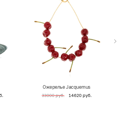
Ожерелье Jacquemus
б.
14620 руб.
33000 руб.
4