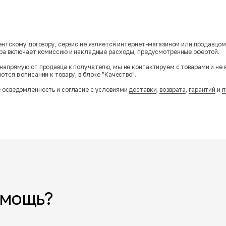
гентскому договору, сервис не является интернет-магазином или продавцо
ара включает комиссию и накладные расходы, предусмотренные офертой.
напрямую от продавца к получателю, мы не контактируем с товарами и не 
тся в описании к товару, в блоке "Качество".
 осведомленность и согласие с условиями
доставки
,
возврата
,
гарантий
и
п
омощь?