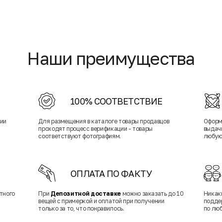
Наши преимущества
100% СООТВЕТСТВИЕ
нии
Для размещения в каталоге товары продавцов
Оформ
проходят процесс верификации - товары
выдачи
соответствуют фотографиям.
любую
ОПЛАТА ПО ФАКТУ
тного
При
Депозитной доставке
можно заказать до 10
Никак
вещей с примеркой и оплатой при получении
подде
только за то, что понравилось.
по лю