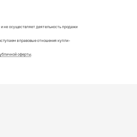
м и не осуществляет деятельность продажи
вступаем в правовые отношения купли-
убличной оферты
.