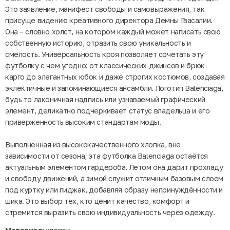
Это заявление, манифест свободы и самовыражения, так
присуще видению креативного директора Демны Гвасалии.
Она – словно холст, на котором каждый может написать свою
собственную историю, отразить свою уникальность и
смелость. Универсальность кроя позволяет сочетать эту
футболку с чем угодно: от классических джинсов и брюк-
карго до элегантных юбок и даже строгих костюмов, создавая
эклектичные и запоминающиеся ансамбли. Логотип Balenciaga,
будь то лаконичная надпись или узнаваемый графический
элемент, деликатно подчеркивает статус владельца и его
приверженность высоким стандартам моды.
Выполненная из высококачественного хлопка, вне
зависимости от сезона, эта футболка Balenciaga остаётся
актуальным элементом гардероба. Летом она дарит прохладу
и свободу движений, а зимой служит отличным базовым слоем
под куртку или пиджак, добавляя образу непринуждённости и
шика. Это выбор тех, кто ценит качество, комфорт и
стремится выразить свою индивидуальность через одежду.