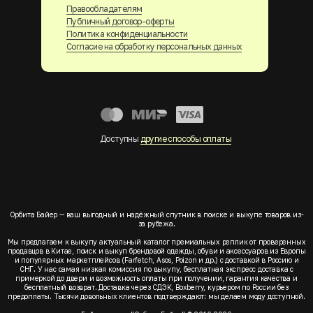
Правообладателям
Публичный договор-оферты
Политика конфиденциальности
Согласие на обработку персональных данных
Доступны
другие способы оплаты
Орбита Байер — ваш выгодный и надёжный спутник в поиске и выкупе товаров из-
за рубежа.
Мы предлагаем к выкупу актуальный каталог премиальных реплик от проверенных
продавцов в Китае, поиск и выкуп брендовой одежды, обуви и аксессуаров из Европы
и популярных маркетплейсов (Farfetch, Asos, Poizon и др.) с доставкой в Россию и
СНГ. У нас самая низкая комиссия по выкупу, бесплатная экспресс доставка с
примеркой до двери и возможность оплаты при получении, гарантия качества и
бесплатный возврат. Доставка через СДЭК, Boxberry, курьером по России без
предоплаты. Тысячи довольных клиентов подтверждают: мы делаем моду доступной.