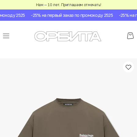
Нам — 10 лет. Приглашаем отмечать!
окоду 2525
-25% на первый заказ по промокоду 2525
-25% на пе