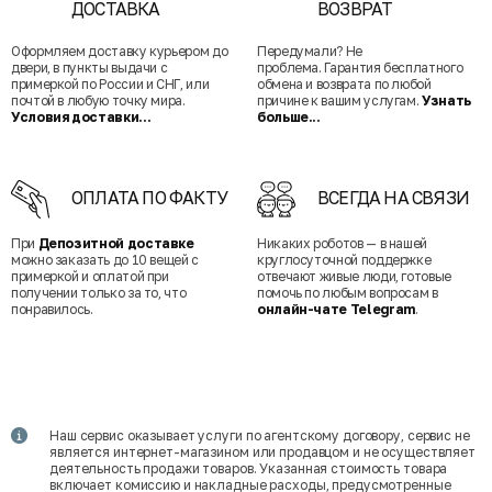
ДОСТАВКА
ВОЗВРАТ
Оформляем доставку курьером до
Передумали? Не
двери, в пункты выдачи с
проблема. Гарантия бесплатного
примеркой по России и СНГ, или
обмена и возврата по любой
почтой в любую точку мира.
причине к вашим услугам.
Узнать
Условия доставки...
больше...
ОПЛАТА ПО ФАКТУ
ВСЕГДА НА СВЯЗИ
При
Депозитной доставке
Никаких роботов — в нашей
можно заказать до 10 вещей с
круглосуточной поддержке
примеркой и оплатой при
отвечают живые люди, готовые
получении только за то, что
помочь по любым вопросам в
понравилось.
онлайн-чате Telegram
.
Наш сервис оказывает услуги по агентскому договору, сервис не
является интернет-магазином или продавцом и не осуществляет
деятельность продажи товаров. Указанная стоимость товара
включает комиссию и накладные расходы, предусмотренные