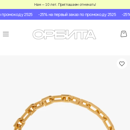
Нам — 10 лет. Приглашаем отмечать!
 промокоду 2525
-25% на первый заказ по промокоду 2525
-25% 