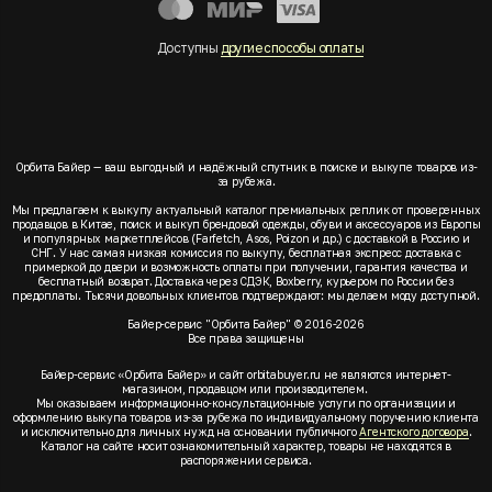
Доступны
другие способы оплаты
Орбита Байер — ваш выгодный и надёжный спутник в поиске и выкупе товаров из-
за рубежа.
Мы предлагаем к выкупу актуальный каталог премиальных реплик от проверенных
продавцов в Китае, поиск и выкуп брендовой одежды, обуви и аксессуаров из Европы
и популярных маркетплейсов (Farfetch, Asos, Poizon и др.) с доставкой в Россию и
СНГ. У нас самая низкая комиссия по выкупу, бесплатная экспресс доставка с
примеркой до двери и возможность оплаты при получении, гарантия качества и
бесплатный возврат. Доставка через СДЭК, Boxberry, курьером по России без
предоплаты. Тысячи довольных клиентов подтверждают: мы делаем моду доступной.
Байер-сервис "Орбита Байер" © 2016-2026
Все права защищены
Байер-сервис «Орбита Байер» и сайт orbitabuyer.ru не являются интернет-
магазином, продавцом или производителем.
Мы оказываем информационно-консультационные услуги по организации и
оформлению выкупа товаров из-за рубежа по индивидуальному поручению клиента
и исключительно для личных нужд на основании публичного
Агентского договора
.
Каталог на сайте носит ознакомительный характер, товары не находятся в
распоряжении сервиса.