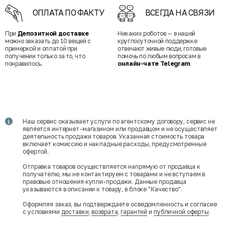
ОПЛАТА ПО ФАКТУ
ВСЕГДА НА СВЯЗИ
При
Депозитной доставке
Никаких роботов — в нашей
можно заказать до 10 вещей с
круглосуточной поддержке
примеркой и оплатой при
отвечают живые люди, готовые
получении только за то, что
помочь по любым вопросам в
понравилось.
онлайн-чате Telegram
.
Наш сервис оказывает услуги по агентскому договору, сервис не
является интернет-магазином или продавцом и не осуществляет
деятельность продажи товаров. Указанная стоимость товара
включает комиссию и накладные расходы, предусмотренные
офертой.
Отправка товаров осуществляется напрямую от продавца к
получателю, мы не контактируем с товарами и не вступаем в
правовые отношения купли-продажи. Данные продавца
указываются в описании к товару, в блоке "Качество".
Оформляя заказ, вы подтверждаете осведомленность и согласие
с условиями
доставки
,
возврата
,
гарантий
и
публичной оферты
.