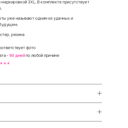
й маркировкой 3XL. В комплекте присутствует
в.
ты уже называют одним из удачных и
будущем.
стер, резина
оответствует фото
ата -
90 дней
по любой причине
★★★