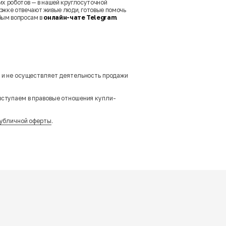
их роботов — в нашей круглосуточной
ржке отвечают живые люди, готовые помочь
бым вопросам в
онлайн-чате Telegram
.
м и не осуществляет деятельность продажи
вступаем в правовые отношения купли-
убличной оферты
.