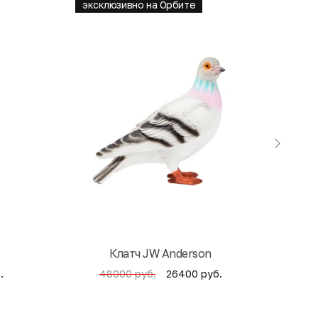
эксклюзивно на Орбите
Клатч JW Anderson
Кни
.
26400 руб.
48000 руб.