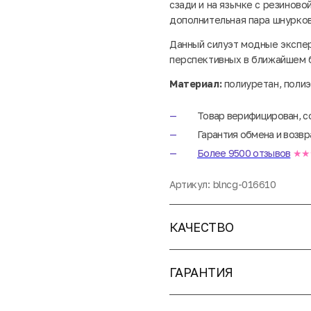
сзади и на язычке с резиново
дополнительная пара шнурко
Данный силуэт модные экспер
перспективных в ближайшем 
Материал:
полиуретан, полиэ
Товар верифицирован, с
Гарантия обмена и возвр
Более 9500 отзывов
★★
Артикул:
blncg-016610
КАЧЕСТВО
ГАРАНТИЯ