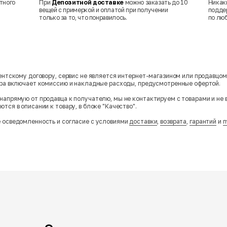
тного
При
Депозитной доставке
можно заказать до 10
Никак
вещей с примеркой и оплатой при получении
подде
только за то, что понравилось.
по лю
гентскому договору, сервис не является интернет-магазином или продавцо
ара включает комиссию и накладные расходы, предусмотренные офертой.
напрямую от продавца к получателю, мы не контактируем с товарами и не 
тся в описании к товару, в блоке "Качество".
 осведомленность и согласие с условиями
доставки
,
возврата
,
гарантий
и
п