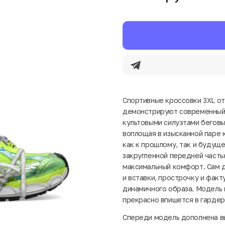
Спортивные кроссовки 3XL от
демонстрируют современный 
культовыми силуэтами беговы
воплощая в изысканной паре к
как к прошлому, так и будущ
закругленной передней часть
максимальный комфорт. Сам 
и вставки, прострочку и фак
динамичного образа. Модель 
прекрасно впишется в гардер
Спереди модель дополнена вы