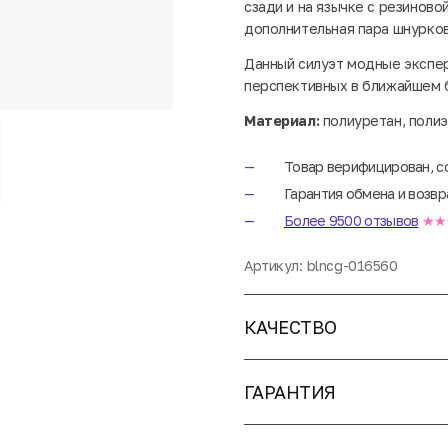
сзади и на язычке с резиново
дополнительная пара шнурко
Данный силуэт модные экспер
перспективных в ближайшем 
Материал:
полиуретан, полиэ
Товар верифицирован, с
Гарантия обмена и возвр
Более 9500 отзывов
★★
Артикул:
blncg-016560
КАЧЕСТВО
ГАРАНТИЯ