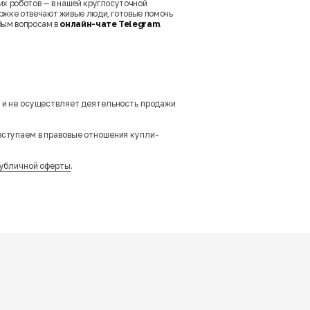
их роботов — в нашей круглосуточной
ржке отвечают живые люди, готовые помочь
бым вопросам в
онлайн-чате Telegram
.
м и не осуществляет деятельность продажи
вступаем в правовые отношения купли-
убличной оферты
.