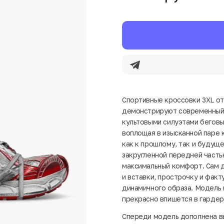
Спортивные кроссовки 3XL от
демонстрируют современный 
культовыми силуэтами беговы
воплощая в изысканной паре к
как к прошлому, так и будущ
закругленной передней часть
максимальный комфорт. Сам 
и вставки, прострочку и фак
динамичного образа. Модель 
прекрасно впишется в гардер
Спереди модель дополнена вы