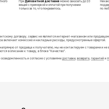
тного
При
Депозитной доставке
можно заказать до 10
Никак
вещей с примеркой и оплатой при получении
подде
только за то, что понравилось.
по лю
гентскому договору, сервис не является интернет-магазином или продавцо
ара включает комиссию и накладные расходы, предусмотренные офертой.
напрямую от продавца к получателю, мы не контактируем с товарами и не 
тся в описании к товару, в блоке "Качество".
 осведомленность и согласие с условиями
доставки
,
возврата
,
гарантий
и
п