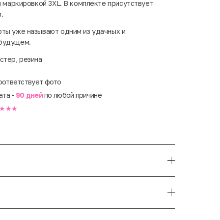
й маркировкой 3XL. В комплекте присутствует
в.
ты уже называют одним из удачных и
будущем.
стер, резина
оответствует фото
ата -
90 дней
по любой причине
★★★