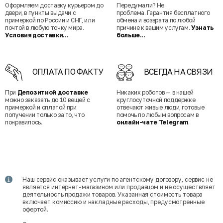
Оформляем доставку курьером до
Передумали? Не
двери, в пункты выдачи с
проблема. Гарантия бесплатного
примеркой по России и СНГ, или
обмена и возврата по любой
почтой в любую точку мира.
причине к вашим услугам.
Узнать
Условия доставки...
больше...
ОПЛАТА ПО ФАКТУ
ВСЕГДА НА СВЯЗИ
При
Депозитной доставке
Никаких роботов — в нашей
можно заказать до 10 вещей с
круглосуточной поддержке
примеркой и оплатой при
отвечают живые люди, готовые
получении только за то, что
помочь по любым вопросам в
понравилось.
онлайн-чате Telegram
.
Наш сервис оказывает услуги по агентскому договору, сервис не
является интернет-магазином или продавцом и не осуществляет
деятельность продажи товаров. Указанная стоимость товара
включает комиссию и накладные расходы, предусмотренные
офертой.