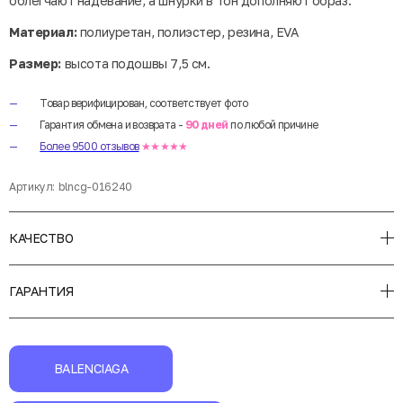
облегчают надевание, а шнурки в тон дополняют образ.
Материал:
полиуретан, полиэстер, резина, EVA
Размер:
высота подошвы 7,5 см.
Товар верифицирован, соответствует фото
Гарантия обмена и возврата -
90 дней
по любой причине
Более 9500 отзывов
★★★★★
Артикул:
blncg-016240
КАЧЕСТВО
ГАРАНТИЯ
BALENCIAGA