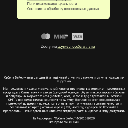
Политика конфиденциальности
Согласие на обработку персональных данных
Доступны
другие способы оплаты
Орбита Байер — ваш выгодный и надёжный спутник в поиске и выкупе товаров из-
за рубежа.
Мы предлагаем к выкупу актуальный каталог премиальных реплик от проверенных
продавцов в Китае, поиск и выкуп брендовой одежды, обуви и аксессуаров из Европы
и популярных маркетплейсов (Farfetch, Asos, Poizon и др.) с доставкой в Россию и
СНГ. У нас самая низкая комиссия по выкупу, бесплатная экспресс доставка с
примеркой до двери и возможность оплаты при получении, гарантия качества и
бесплатный возврат. Доставка через СДЭК, Boxberry, курьером по России без
предоплаты. Тысячи довольных клиентов подтверждают: мы делаем моду доступной.
Байер-сервис "Орбита Байер" © 2016-2026
Все права защищены