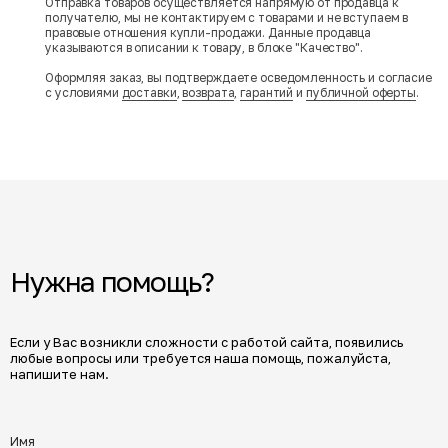
Отправка товаров осуществляется напрямую от продавца к
получателю, мы не контактируем с товарами и не вступаем в
правовые отношения купли-продажи. Данные продавца
указываются в описании к товару, в блоке "Качество".
Оформляя заказ, вы подтверждаете осведомленность и согласие
с условиями
доставки
,
возврата
,
гарантий
и
публичной оферты
.
Нужна помощь?
Если у Вас возникли сложности с работой сайта, появились
любые вопросы или требуется наша помощь, пожалуйста,
напишите нам.
Имя