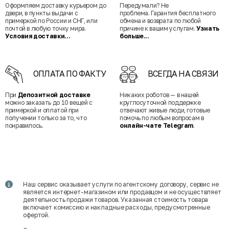
Оформляем доставку курьером до
Передумали? Не
двери, в пункты выдачи с
проблема. Гарантия бесплатного
примеркой по России и СНГ, или
обмена и возврата по любой
почтой в любую точку мира.
причине к вашим услугам.
Узнать
Условия доставки...
больше...
ОПЛАТА ПО ФАКТУ
ВСЕГДА НА СВЯЗИ
При
Депозитной доставке
Никаких роботов — в нашей
можно заказать до 10 вещей с
круглосуточной поддержке
примеркой и оплатой при
отвечают живые люди, готовые
получении только за то, что
помочь по любым вопросам в
понравилось.
онлайн-чате Telegram
.
Наш сервис оказывает услуги по агентскому договору, сервис не
является интернет-магазином или продавцом и не осуществляет
деятельность продажи товаров. Указанная стоимость товара
включает комиссию и накладные расходы, предусмотренные
офертой.