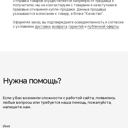
Отправка товаров осуществляется напрямую от продавца к
получателю, мы не контактируем с товарами и не вступаем в
правовые отношения купли-продажи. Данные продавца
указываются в описании к товару, в блоке "Качество".
Оформляя заказ, вы подтверждаете осведомленность и согласие
с условиями
доставки
,
возврата
,
гарантий
и
публичной оферты
.
Нужна помощь?
Если у Вас возникли сложности с работой сайта, появились
любые вопросы или требуется наша помощь, пожалуйста,
напишите нам.
Имя