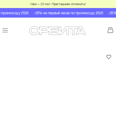
Нам — 10 лет. Приглашаем отмечать!
промокоду 2525
-25% на первый заказ по промокоду 2525
-25% н