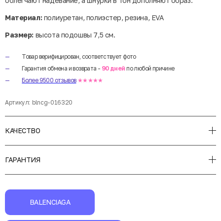
облегчают надевание, а шнурки в тон дополняют образ.
Материал:
полиуретан, полиэстер, резина, EVA
Размер:
высота подошвы 7,5 см.
Товар верифицирован, соответствует фото
Гарантия обмена и возврата -
90 дней
по любой причине
Более 9500 отзывов
★★★★★
Артикул:
blncg-016320
КАЧЕСТВО
ГАРАНТИЯ
BALENCIAGA