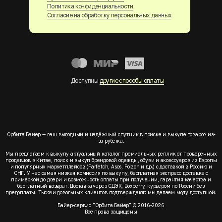
Политика конфиденциальности
Согласие на обработку персональных данных
Доступны
другие способы оплаты
Орбита Байер — ваш выгодный и надёжный спутник в поиске и выкупе товаров из-
за рубежа.
Мы предлагаем к выкупу актуальный каталог премиальных реплик от проверенных
продавцов в Китае, поиск и выкуп брендовой одежды, обуви и аксессуаров из Европы
и популярных маркетплейсов (Farfetch, Asos, Poizon и др.) с доставкой в Россию и
СНГ. У нас самая низкая комиссия по выкупу, бесплатная экспресс доставка с
примеркой до двери и возможность оплаты при получении, гарантия качества и
бесплатный возврат. Доставка через СДЭК, Boxberry, курьером по России без
предоплаты. Тысячи довольных клиентов подтверждают: мы делаем моду доступной.
Байер-сервис "Орбита Байер" © 2016-2026
Все права защищены