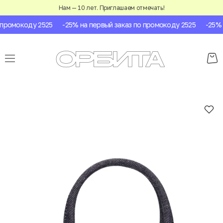
Нам — 10 лет. Приглашаем отмечать!
промокоду 2525
-25% на первый заказ по промокоду 2525
-25% н