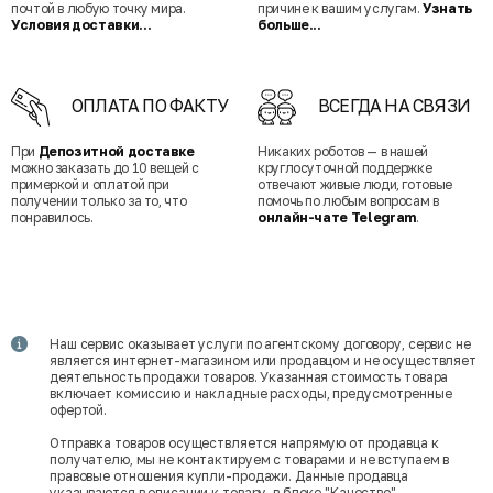
почтой в любую точку мира.
причине к вашим услугам.
Узнать
Условия доставки...
больше...
ОПЛАТА ПО ФАКТУ
ВСЕГДА НА СВЯЗИ
При
Депозитной доставке
Никаких роботов — в нашей
можно заказать до 10 вещей с
круглосуточной поддержке
примеркой и оплатой при
отвечают живые люди, готовые
получении только за то, что
помочь по любым вопросам в
понравилось.
онлайн-чате Telegram
.
Наш сервис оказывает услуги по агентскому договору, сервис не
является интернет-магазином или продавцом и не осуществляет
деятельность продажи товаров. Указанная стоимость товара
включает комиссию и накладные расходы, предусмотренные
офертой.
Отправка товаров осуществляется напрямую от продавца к
получателю, мы не контактируем с товарами и не вступаем в
правовые отношения купли-продажи. Данные продавца
указываются в описании к товару, в блоке "Качество".