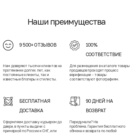
Наши преимущества
9 500+ ОТЗЫВОВ
100%
СООТВЕТСТВИЕ
Нам доверяют тысячи клиентов на
Для размещения в каталоге товары
протяжении долгих лет, как
продавцов проходят процесс
постоянные клиенты, так и
верификации - товары
известные блогеры и стилисты.
соответствуют фотографиям.
БЕСПЛАТНАЯ
90 ДНЕЙ НА
ДОСТАВКА
ВОЗВРАТ
Оформляем доставку курьером до
Передумали? Не
двери, в пункты выдачи с
проблема. Гарантия бесплатного
примеркой по России и СНГ, или
обмена и возврата по любой