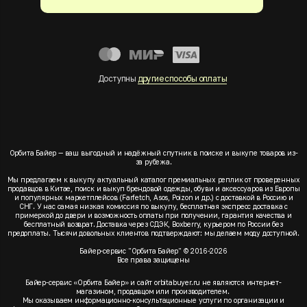
Доступны
другие способы оплаты
Орбита Байер — ваш выгодный и надёжный спутник в поиске и выкупе товаров из-
за рубежа.
Мы предлагаем к выкупу актуальный каталог премиальных реплик от проверенных
продавцов в Китае, поиск и выкуп брендовой одежды, обуви и аксессуаров из Европы
и популярных маркетплейсов (Farfetch, Asos, Poizon и др.) с доставкой в Россию и
СНГ. У нас самая низкая комиссия по выкупу, бесплатная экспресс доставка с
примеркой до двери и возможность оплаты при получении, гарантия качества и
бесплатный возврат. Доставка через СДЭК, Boxberry, курьером по России без
предоплаты. Тысячи довольных клиентов подтверждают: мы делаем моду доступной.
Байер-сервис "Орбита Байер" © 2016-2026
Все права защищены
Байер-сервис «Орбита Байер» и сайт orbitabuyer.ru не являются интернет-
магазином, продавцом или производителем.
Мы оказываем информационно-консультационные услуги по организации и