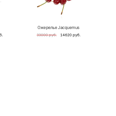
Ожерелье Jacquemus
б.
14620 руб.
33000 руб.
4