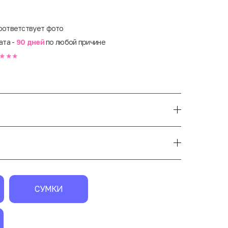
оответствует фото
ата -
90 дней
по любой причине
★★★
СУМКИ