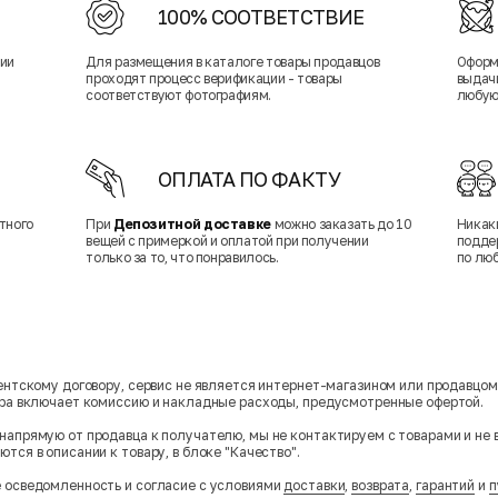
100% СООТВЕТСТВИЕ
нии
Для размещения в каталоге товары продавцов
Оформ
проходят процесс верификации - товары
выдачи
соответствуют фотографиям.
любую
ОПЛАТА ПО ФАКТУ
тного
При
Депозитной доставке
можно заказать до 10
Никак
вещей с примеркой и оплатой при получении
подде
только за то, что понравилось.
по лю
гентскому договору, сервис не является интернет-магазином или продавцо
ара включает комиссию и накладные расходы, предусмотренные офертой.
напрямую от продавца к получателю, мы не контактируем с товарами и не 
тся в описании к товару, в блоке "Качество".
 осведомленность и согласие с условиями
доставки
,
возврата
,
гарантий
и
п