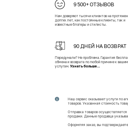
9 500+ ОТЗЫВОВ
Нам доверяют тысячи клиентов на протяже
долгих лет, как постоянные клиенты, так и
известные блогеры и стилисты.
90 ДНЕЙ НА ВОЗВРАТ
Передумали? Не проблема. Гарантия беспла
обмена и возврата по любой причине к вашим
услугам.
Узнать больше...
Наш сервис оказывает услуги по а
товаров. Указанная стоимость тов
Отправка товаров осуществляется 
продажи. Данные продавца указываю
Оформляя заказ, вы подтверждаете