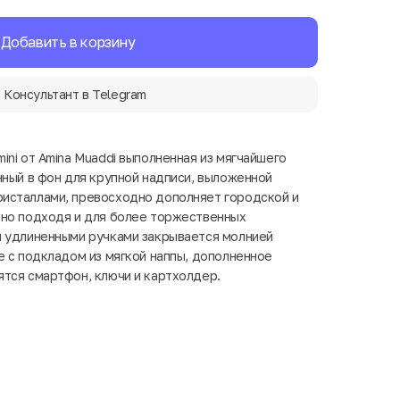
Добавить в корзину
Консультант в Telegram
ini от Amina Muaddi выполненная из мягчайшего
нный в фон для крупной надписи, выложенной
исталлами, превосходно дополняет городской и
чно подходя и для более торжественных
я удлиненными ручками закрывается молнией
е с подкладом из мягкой наппы, дополненное
тся смартфон, ключи и картхолдер.