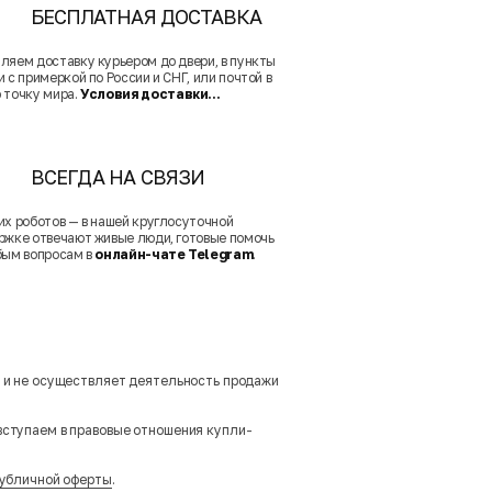
БЕСПЛАТНАЯ ДОСТАВКА
ляем доставку курьером до двери, в пункты
 с примеркой по России и СНГ, или почтой в
 точку мира.
Условия доставки...
ВСЕГДА НА СВЯЗИ
их роботов — в нашей круглосуточной
ржке отвечают живые люди, готовые помочь
бым вопросам в
онлайн-чате Telegram
.
м и не осуществляет деятельность продажи
вступаем в правовые отношения купли-
убличной оферты
.