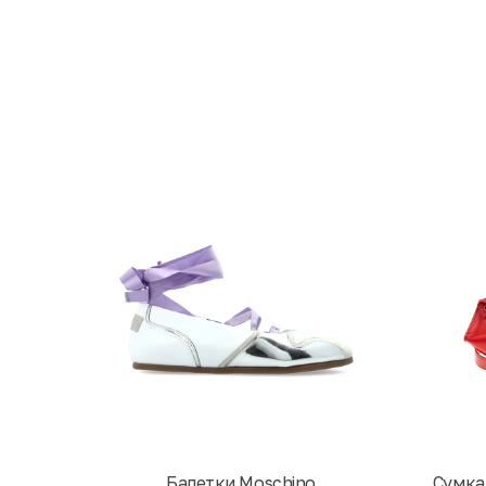
Балетки Moschino
Cумка