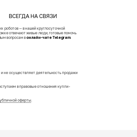
ВСЕГДА НА СВЯЗИ
их роботов — в нашей круглосуточной
ржке отвечают живые люди, готовые помочь
бым вопросам в
онлайн-чате Telegram
.
м и не осуществляет деятельность продажи
вступаем в правовые отношения купли-
убличной оферты
.