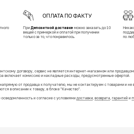
ОПЛАТА ПО ФАКТУ
тного
При
Депозитной доставке
можно заказать до 10
Никак
вещей с примеркой и оплатой при получении
подде
только за то, что понравилось.
по лю
гентскому договору, сервис не является интернет-магазином или продавцо
ара включает комиссию и накладные расходы, предусмотренные офертой.
напрямую от продавца к получателю, мы не контактируем с товарами и не 
тся в описании к товару, в блоке "Качество".
 осведомленность и согласие с условиями
доставки
,
возврата
,
гарантий
и
п