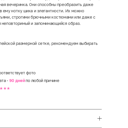
ная вечеринка. Они способны преобразить даже
в ему нотку шика и элегантности. Их можно
тьями, строгими брючными костюмами или даже с
я неповторимый и запоминающийся образ.
пейской размерной сетке, рекомендуем выбирать
оответствует фото
ата -
90 дней
по любой причине
★★★