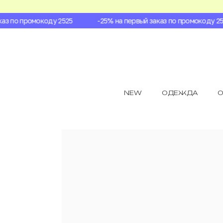
з по промокоду 2525
-25% на первый заказ по промокоду 2525
NEW
ОДЕЖДА
О