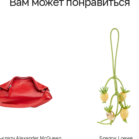
Вам может понравиться
-клатч Alexander McQueen
Брелок Loewe