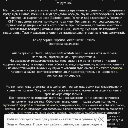
за рубежа.
Мы предлагаем к выкупу актуальный каталог премиальных реплик от проверенных
продавцов в Китае, поиск и выкуп брендовой одежды, обуви и аксессуаров из Европы
и популярных маркетплейсов (Farfetch, Asos, Poizon и др.) с доставкой в Россию и
СНГ. У нас самая низкая комиссия по выкупу, бесплатная экспресс доставка с
примеркой до двери и возможность оплаты при получении, гарантия качества и
бесплатный возврат. Доставка через СДЭК, Boxberry, курьером по России без
предоплаты. Тысячи довольных клиентов подтверждают: мы делаем моду доступной.
Байер-сервис "Орбита Байер" © 2016-2026
Все права защищены
Байер-сервис «Орбита Байер» и сайт orbitabuyer.ru не являются интернет-
магазином, продавцом или производителем.
Мы оказываем информационно-консультационные услуги по организации и
оформлению выкупа товаров из-за рубежа по индивидуальному поручению клиента
и исключительно для личных нужд на основании публичного
Агентского договора
.
Каталог на сайте носит ознакомительный характер, товары не находятся в
распоряжении сервиса.
Мы не несем ответственности за действия третьих лиц, сроки транспортировки и
хранение посылок. Услуги считаются оказанными с момента передачи клиенту
трек-номера отправления.
Все претензии по вопросам доставки и сохранности направляются клиентом
напрямую перевозчику. Оформляя заказ, клиент подтверждает согласие с
публичной офертой
и
политикой конфиденциальности
, принимает на себя все риски,
связанные с международной доставкой. Свое безоговорочное согласие выражается
клиентом путем отметки в форме заказа, подтверждающей осведомленность и
согласие клиента со всеми предлагаемыми сервисом условиями. Без согласия
Сайт использует cookie для улучшения качества и данные для
клиента с
публичной офертой
и
политикой конфиденциальности
оказание услуг и
оформление заказа невозможно. Заключая акцепт условий оферты об оказании
Яндекс.Метрика. Продолжая работу с сайтом, вы подтверждаете
услуг, клиент понимает, заверяет, подтверждает и соглашается с тем, что