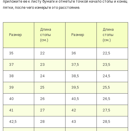
приложите ее к листу бумаги и отметьте точкой начало стопы и конец
пятки, после чего измерьте это расстояние.
Длина
Длина
Размер
стопы
Размер
стопы
(см.)
(см.)
35
22
36
22,5
37
23
37,5
23,5
38
24
38,5
24,5
39
25
39,5
25,5
40
26
40,5
26,5
41
27
42
27,5
42,5
28
43
28,5