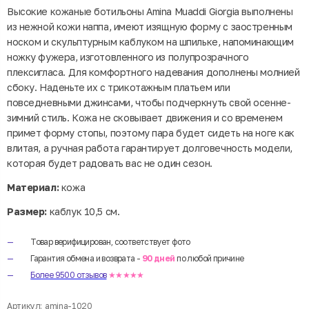
Высокие кожаные ботильоны Amina Muaddi Giorgia выполнены
из нежной кожи наппа, имеют изящную форму с заостренным
носком и скульптурным каблуком на шпильке, напоминающим
ножку фужера, изготовленного из полупрозрачного
плексигласа. Для комфортного надевания дополнены молнией
сбоку. Наденьте их с трикотажным платьем или
повседневными джинсами, чтобы подчеркнуть свой осенне-
зимний стиль. Кожа не сковывает движения и со временем
примет форму стопы, поэтому пара будет сидеть на ноге как
влитая, а ручная работа гарантирует долговечность модели,
которая будет радовать вас не один сезон.
Материал:
кожа
Размер:
каблук 10,5 см.
Товар верифицирован, соответствует фото
Гарантия обмена и возврата -
90 дней
по любой причине
Более 9500 отзывов
★★★★★
Артикул:
amina-1020