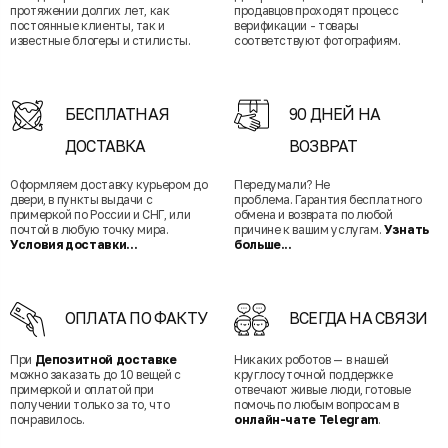
протяжении долгих лет, как
продавцов проходят процесс
постоянные клиенты, так и
верификации - товары
известные блогеры и стилисты.
соответствуют фотографиям.
БЕСПЛАТНАЯ
90 ДНЕЙ НА
ДОСТАВКА
ВОЗВРАТ
Оформляем доставку курьером до
Передумали? Не
двери, в пункты выдачи с
проблема. Гарантия бесплатного
примеркой по России и СНГ, или
обмена и возврата по любой
почтой в любую точку мира.
причине к вашим услугам.
Узнать
Условия доставки...
больше...
ОПЛАТА ПО ФАКТУ
ВСЕГДА НА СВЯЗИ
При
Депозитной доставке
Никаких роботов — в нашей
можно заказать до 10 вещей с
круглосуточной поддержке
примеркой и оплатой при
отвечают живые люди, готовые
получении только за то, что
помочь по любым вопросам в
понравилось.
онлайн-чате Telegram
.