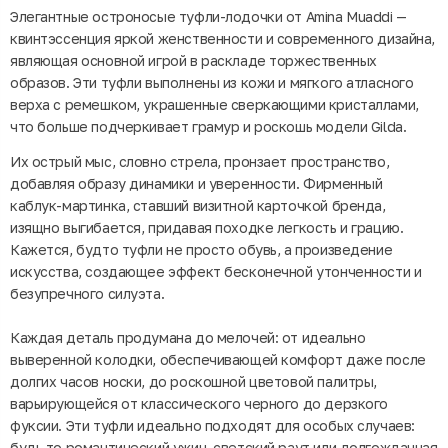
Элегантные остроносые туфли-лодочки от Amina Muaddi —
квинтэссенция яркой женственности и современного дизайна,
являющая основной игрой в раскладе торжественных
образов. Эти туфли выполнены из кожи и мягкого атласного
верха с ремешком, украшенные сверкающими кристаллами,
что больше подчеркивает грамур и роскошь модели Gilda.
Их острый мыс, словно стрела, пронзает пространство,
добавляя образу динамики и уверенности. Фирменный
каблук-мартинка, ставший визитной карточкой бренда,
изящно выгибается, придавая походке легкость и грацию.
Кажется, будто туфли не просто обувь, а произведение
искусства, создающее эффект бесконечной утонченности и
безупречного силуэта.
Каждая деталь продумана до мелочей: от идеально
выверенной колодки, обеспечивающей комфорт даже после
долгих часов носки, до роскошной цветовой палитры,
варьирующейся от классического черного до дерзкого
фуксии. Эти туфли идеально подходят для особых случаев:
будь то романтический ужин, светский раут или долгожданная