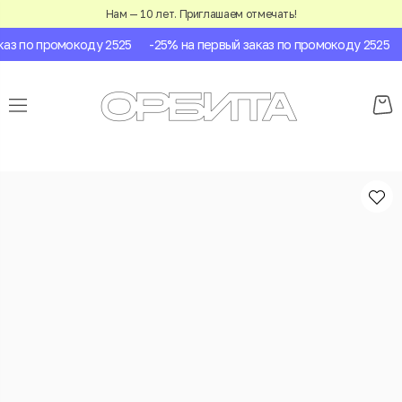
Нам — 10 лет. Приглашаем отмечать!
з по промокоду 2525
-25% на первый заказ по промокоду 2525
-