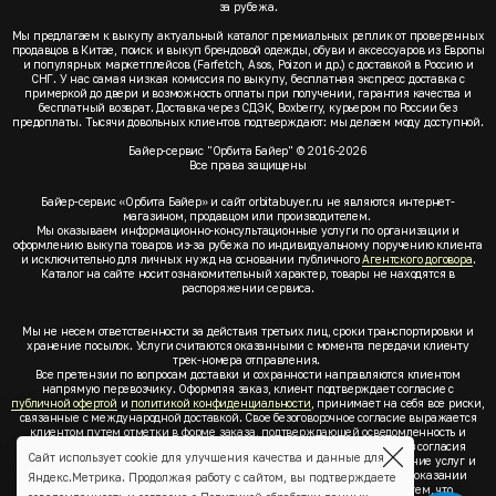
за рубежа.
Мы предлагаем к выкупу актуальный каталог премиальных реплик от проверенных
продавцов в Китае, поиск и выкуп брендовой одежды, обуви и аксессуаров из Европы
и популярных маркетплейсов (Farfetch, Asos, Poizon и др.) с доставкой в Россию и
СНГ. У нас самая низкая комиссия по выкупу, бесплатная экспресс доставка с
примеркой до двери и возможность оплаты при получении, гарантия качества и
бесплатный возврат. Доставка через СДЭК, Boxberry, курьером по России без
предоплаты. Тысячи довольных клиентов подтверждают: мы делаем моду доступной.
Байер-сервис "Орбита Байер" © 2016-2026
Все права защищены
Байер-сервис «Орбита Байер» и сайт orbitabuyer.ru не являются интернет-
магазином, продавцом или производителем.
Мы оказываем информационно-консультационные услуги по организации и
оформлению выкупа товаров из-за рубежа по индивидуальному поручению клиента
и исключительно для личных нужд на основании публичного
Агентского договора
.
Каталог на сайте носит ознакомительный характер, товары не находятся в
распоряжении сервиса.
Мы не несем ответственности за действия третьих лиц, сроки транспортировки и
хранение посылок. Услуги считаются оказанными с момента передачи клиенту
трек-номера отправления.
Все претензии по вопросам доставки и сохранности направляются клиентом
напрямую перевозчику. Оформляя заказ, клиент подтверждает согласие с
публичной офертой
и
политикой конфиденциальности
, принимает на себя все риски,
связанные с международной доставкой. Свое безоговорочное согласие выражается
клиентом путем отметки в форме заказа, подтверждающей осведомленность и
согласие клиента со всеми предлагаемыми сервисом условиями. Без согласия
Сайт использует cookie для улучшения качества и данные для
клиента с
публичной офертой
и
политикой конфиденциальности
оказание услуг и
оформление заказа невозможно. Заключая акцепт условий оферты об оказании
Яндекс.Метрика. Продолжая работу с сайтом, вы подтверждаете
услуг, клиент понимает, заверяет, подтверждает и соглашается с тем, что