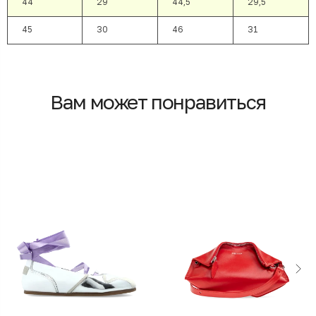
44
29
44,5
29,5
45
30
46
31
Вам может понравиться