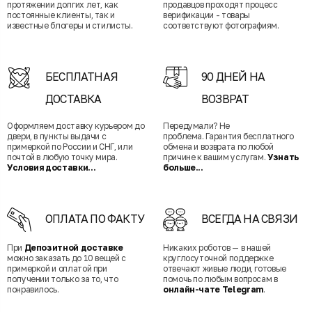
протяжении долгих лет, как
продавцов проходят процесс
постоянные клиенты, так и
верификации - товары
известные блогеры и стилисты.
соответствуют фотографиям.
БЕСПЛАТНАЯ
90 ДНЕЙ НА
ДОСТАВКА
ВОЗВРАТ
Оформляем доставку курьером до
Передумали? Не
двери, в пункты выдачи с
проблема. Гарантия бесплатного
примеркой по России и СНГ, или
обмена и возврата по любой
почтой в любую точку мира.
причине к вашим услугам.
Узнать
Условия доставки...
больше...
ОПЛАТА ПО ФАКТУ
ВСЕГДА НА СВЯЗИ
При
Депозитной доставке
Никаких роботов — в нашей
можно заказать до 10 вещей с
круглосуточной поддержке
примеркой и оплатой при
отвечают живые люди, готовые
получении только за то, что
помочь по любым вопросам в
понравилось.
онлайн-чате Telegram
.