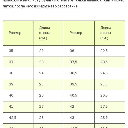
приложите ее к листу бумаги и отметьте точкой начало стопы и конец
пятки, после чего измерьте это расстояние.
Длина
Длина
Размер
стопы
Размер
стопы
(см.)
(см.)
35
22
36
22,5
37
23
37,5
23,5
38
24
38,5
24,5
39
25
39,5
25,5
40
26
40,5
26,5
41
27
42
27,5
42,5
28
43
28,5