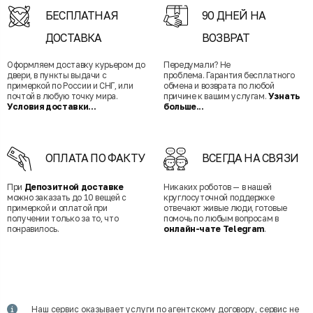
БЕСПЛАТНАЯ
90 ДНЕЙ НА
ДОСТАВКА
ВОЗВРАТ
Оформляем доставку курьером до
Передумали? Не
двери, в пункты выдачи с
проблема. Гарантия бесплатного
примеркой по России и СНГ, или
обмена и возврата по любой
почтой в любую точку мира.
причине к вашим услугам.
Узнать
Условия доставки...
больше...
ОПЛАТА ПО ФАКТУ
ВСЕГДА НА СВЯЗИ
При
Депозитной доставке
Никаких роботов — в нашей
можно заказать до 10 вещей с
круглосуточной поддержке
примеркой и оплатой при
отвечают живые люди, готовые
получении только за то, что
помочь по любым вопросам в
понравилось.
онлайн-чате Telegram
.
Наш сервис оказывает услуги по агентскому договору, сервис не