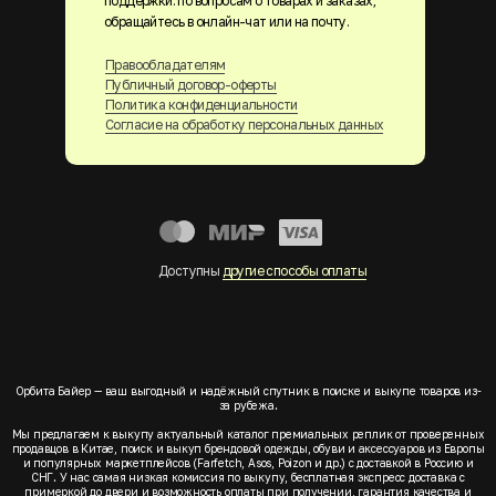
поддержки. по вопросам о товарах и заказах,
обращайтесь в онлайн-чат или на почту.
Правообладателям
Публичный договор-оферты
Политика конфиденциальности
Согласие на обработку персональных данных
Доступны
другие способы оплаты
Орбита Байер — ваш выгодный и надёжный спутник в поиске и выкупе товаров из-
за рубежа.
Мы предлагаем к выкупу актуальный каталог премиальных реплик от проверенных
продавцов в Китае, поиск и выкуп брендовой одежды, обуви и аксессуаров из Европы
и популярных маркетплейсов (Farfetch, Asos, Poizon и др.) с доставкой в Россию и
СНГ. У нас самая низкая комиссия по выкупу, бесплатная экспресс доставка с
примеркой до двери и возможность оплаты при получении, гарантия качества и