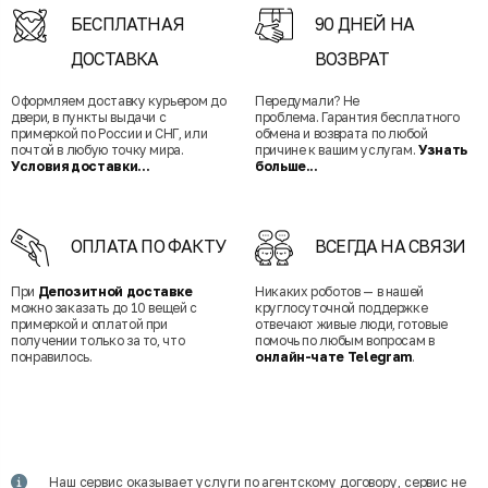
БЕСПЛАТНАЯ
90 ДНЕЙ НА
ДОСТАВКА
ВОЗВРАТ
Оформляем доставку курьером до
Передумали? Не
двери, в пункты выдачи с
проблема. Гарантия бесплатного
примеркой по России и СНГ, или
обмена и возврата по любой
почтой в любую точку мира.
причине к вашим услугам.
Узнать
Условия доставки...
больше...
ОПЛАТА ПО ФАКТУ
ВСЕГДА НА СВЯЗИ
При
Депозитной доставке
Никаких роботов — в нашей
можно заказать до 10 вещей с
круглосуточной поддержке
примеркой и оплатой при
отвечают живые люди, готовые
получении только за то, что
помочь по любым вопросам в
понравилось.
онлайн-чате Telegram
.
Наш сервис оказывает услуги по агентскому договору, сервис не