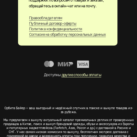
поддержки. по вопросам о товарах и заказах,
обращайтесь в онлайн-чат или на почту.
Правообладателям
Публичный договор-оферты
Политика конфиденциальности
Согласие на обработку персональных данных
Доступны
другие способы оплаты
Орбита Байер — ваш выгодный и надёжный спутник в поиске и выкупе товаров из-
за рубежа.
Мы предлагаем к выкупу актуальный каталог премиальных реплик от проверенных
продавцов в Китае, поиск и выкуп брендовой одежды, обуви и аксессуаров из Европы
и популярных маркетплейсов (Farfetch, Asos, Poizon и др.) с доставкой в Россию и
СНГ. У нас самая низкая комиссия по выкупу, бесплатная экспресс доставка с
примеркой до двери и возможность оплаты при получении, гарантия качества и