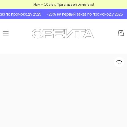
Нам — 10 лет. Приглашаем отмечать!
з по промокоду 2525
-25% на первый заказ по промокоду 2525
-