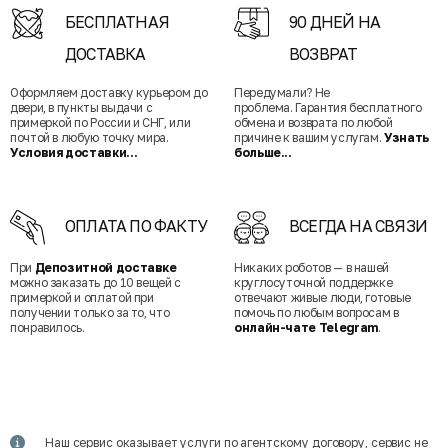
БЕСПЛАТНАЯ
90 ДНЕЙ НА
ДОСТАВКА
ВОЗВРАТ
Оформляем доставку курьером до
Передумали? Не
двери, в пункты выдачи с
проблема. Гарантия бесплатного
примеркой по России и СНГ, или
обмена и возврата по любой
почтой в любую точку мира.
причине к вашим услугам.
Узнать
Условия доставки...
больше...
ОПЛАТА ПО ФАКТУ
ВСЕГДА НА СВЯЗИ
При
Депозитной доставке
Никаких роботов — в нашей
можно заказать до 10 вещей с
круглосуточной поддержке
примеркой и оплатой при
отвечают живые люди, готовые
получении только за то, что
помочь по любым вопросам в
понравилось.
онлайн-чате Telegram
.
Наш сервис оказывает услуги по агентскому договору, сервис не