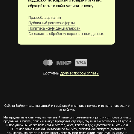
поддержки. по вопросам о товарах и заказах,
обращайтесь в онлайн-чат или на почту.
Правообладателям
Публичный договор-оферты
Политика конфиденциальности
Согласие на обработку персональных данных
Доступны
другие способы оплаты
Орбита Байер — ваш выгодный и надёжный спутник в поиске и выкупе товаров из-
за рубежа.
Мы предлагаем к выкупу актуальный каталог премиальных реплик от проверенных
продавцов в Китае, поиск и выкуп брендовой одежды, обуви и аксессуаров из Европы
и популярных маркетплейсов (Farfetch, Asos, Poizon и др.) с доставкой в Россию и
СНГ. У нас самая низкая комиссия по выкупу, бесплатная экспресс доставка с
примеркой до двери и возможность оплаты при получении, гарантия качества и