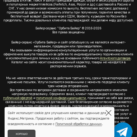
продавцов в Китае, поиск и выкуп брендовой одежды, обуви и аксессуаров из Европы
и популярных маркетплейсов (Farfetch, Asos, Poizon и др.) с доставкой в Россию и
СНГ. У нас самая низкая комиссия по выкупу, бесплатная экспресс доставка с
примеркой до двери и возможность оплаты при получении, гарантия качества и
бесплатный возврат. Доставка через СДЭК, Boxberry, курьером по России без
предоплаты. Тысячи довольных клиентов подтверждают: мы делаем моду доступной.
Байер-сервис "Орбита Байер" © 2016-2026
Все права защищены
Байер-сервис «Орбита Байер» и сайт orbitabuyer.ru не являются интернет-
магазином, продавцом или производителем.
Мы оказываем информационно-консультационные услуги по организации и
оформлению выкупа товаров из-за рубежа по индивидуальному поручению клиента
и исключительно для личных нужд на основании публичного
Агентского договора
.
Каталог на сайте носит ознакомительный характер, товары не находятся в
распоряжении сервиса.
Мы не несем ответственности за действия третьих лиц, сроки транспортировки и
хранение посылок. Услуги считаются оказанными с момента передачи клиенту
трек-номера отправления.
Все претензии по вопросам доставки и сохранности направляются клиентом
напрямую перевозчику. Оформляя заказ, клиент подтверждает согласие с
публичной офертой
и
политикой конфиденциальности
, принимает на себя все риски,
связанные с международной доставкой. Свое безоговорочное согласие выражается
клиентом путем отметки в форме заказа, подтверждающей осведомленность и
согласие клиента со всеми предлагаемыми сервисом условиями. Без согласия
Сайт использует cookie для улучшения качества и данные для
клиента с
публичной офертой
и
политикой конфиденциальности
оказание услуг и
оформление заказа невозможно. Заключая акцепт условий оферты об оказании
Яндекс.Метрика. Продолжая работу с сайтом, вы подтверждаете
услуг, клиент понимает, заверяет, подтверждает и соглашается с тем, что
осведомленность и согласие с
Политикой обработки данных
.
выкупаемые товары по индивидуальному запросу выбраны им для личных,
семейных, домашних, бытовых и иных нужд, не связанных с осуществлением
предпринимательской деятельности, он не будет продавать или иным образом
ХОРОШО