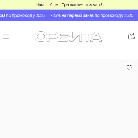
Нам — 10 лет. Приглашаем отмечать!
з по промокоду 2525
-25% на первый заказ по промокоду 2525
-