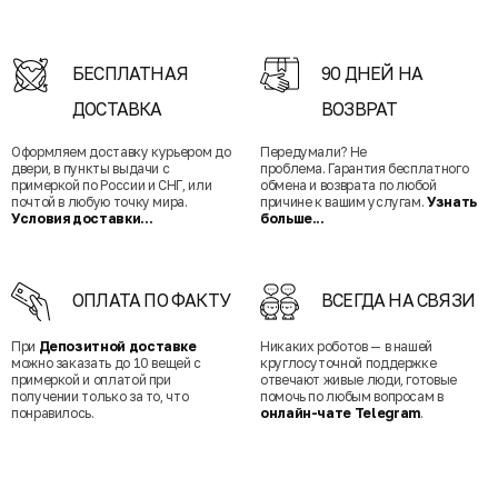
БЕСПЛАТНАЯ
90 ДНЕЙ НА
ДОСТАВКА
ВОЗВРАТ
Оформляем доставку курьером до
Передумали? Не
двери, в пункты выдачи с
проблема. Гарантия бесплатного
примеркой по России и СНГ, или
обмена и возврата по любой
почтой в любую точку мира.
причине к вашим услугам.
Узнать
Условия доставки...
больше...
ОПЛАТА ПО ФАКТУ
ВСЕГДА НА СВЯЗИ
При
Депозитной доставке
Никаких роботов — в нашей
можно заказать до 10 вещей с
круглосуточной поддержке
примеркой и оплатой при
отвечают живые люди, готовые
получении только за то, что
помочь по любым вопросам в
понравилось.
онлайн-чате Telegram
.