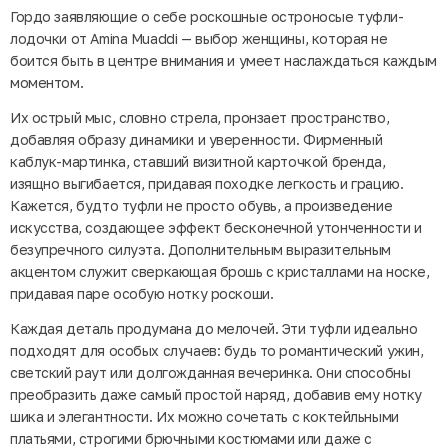
Гордо заявляющие о себе роскошные остроносые туфли-
лодочки от Amina Muaddi — выбор женщины, которая не
боится быть в центре внимания и умеет наслаждаться каждым
моментом.
Их острый мыс, словно стрела, пронзает пространство,
добавляя образу динамики и уверенности. Фирменный
каблук-мартинка, ставший визитной карточкой бренда,
изящно выгибается, придавая походке легкость и грацию.
Кажется, будто туфли не просто обувь, а произведение
искусства, создающее эффект бесконечной утонченности и
безупречного силуэта. Дополнительным выразительным
акцентом служит сверкающая брошь с кристаллами на носке,
придавая паре особую нотку роскоши.
Каждая деталь продумана до мелочей. Эти туфли идеально
подходят для особых случаев: будь то романтический ужин,
светский раут или долгожданная вечеринка. Они способны
преобразить даже самый простой наряд, добавив ему нотку
шика и элегантности. Их можно сочетать с коктейльными
платьями, строгими брючными костюмами или даже с