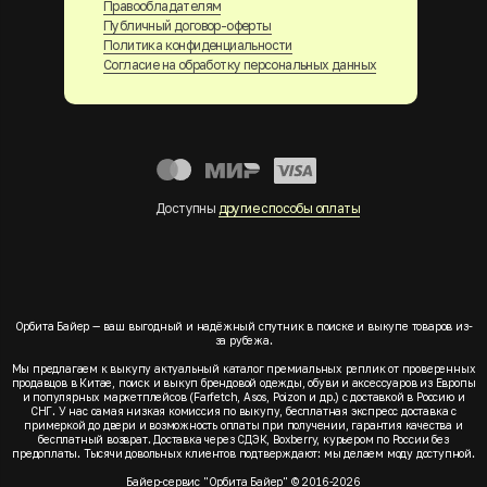
Правообладателям
Публичный договор-оферты
Политика конфиденциальности
Согласие на обработку персональных данных
Доступны
другие способы оплаты
Орбита Байер — ваш выгодный и надёжный спутник в поиске и выкупе товаров из-
за рубежа.
Мы предлагаем к выкупу актуальный каталог премиальных реплик от проверенных
продавцов в Китае, поиск и выкуп брендовой одежды, обуви и аксессуаров из Европы
и популярных маркетплейсов (Farfetch, Asos, Poizon и др.) с доставкой в Россию и
СНГ. У нас самая низкая комиссия по выкупу, бесплатная экспресс доставка с
примеркой до двери и возможность оплаты при получении, гарантия качества и
бесплатный возврат. Доставка через СДЭК, Boxberry, курьером по России без
предоплаты. Тысячи довольных клиентов подтверждают: мы делаем моду доступной.
Байер-сервис "Орбита Байер" © 2016-2026