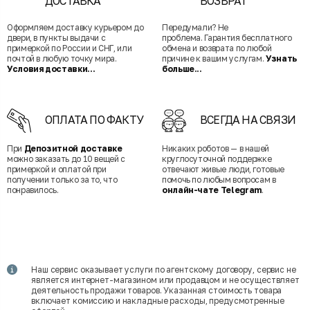
ДОСТАВКА
ВОЗВРАТ
Оформляем доставку курьером до
Передумали? Не
двери, в пункты выдачи с
проблема. Гарантия бесплатного
примеркой по России и СНГ, или
обмена и возврата по любой
почтой в любую точку мира.
причине к вашим услугам.
Узнать
Условия доставки...
больше...
ОПЛАТА ПО ФАКТУ
ВСЕГДА НА СВЯЗИ
При
Депозитной доставке
Никаких роботов — в нашей
можно заказать до 10 вещей с
круглосуточной поддержке
примеркой и оплатой при
отвечают живые люди, готовые
получении только за то, что
помочь по любым вопросам в
понравилось.
онлайн-чате Telegram
.
Наш сервис оказывает услуги по агентскому договору, сервис не
является интернет-магазином или продавцом и не осуществляет
деятельность продажи товаров. Указанная стоимость товара
включает комиссию и накладные расходы, предусмотренные