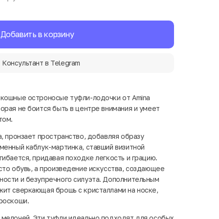
Добавить в корзину
Консультант в Telegram
скошные остроносые туфли-лодочки от Amina
орая не боится быть в центре внимания и умеет
том.
а, пронзает пространство, добавляя образу
менный каблук-мартинка, ставший визитной
гибается, придавая походке легкость и грацию.
сто обувь, а произведение искусства, создающее
ности и безупречного силуэта. Дополнительным
ит сверкающая брошь с кристаллами на носке,
роскоши.
 мелочей. Эти туфли идеально подходят для особых