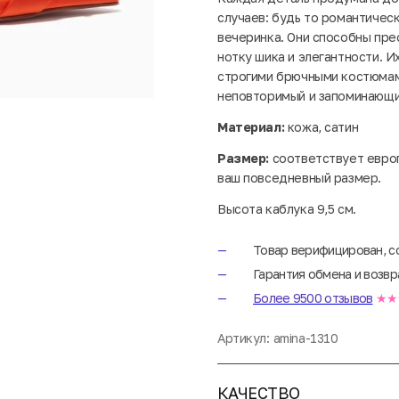
случаев: будь то романтичес
вечеринка. Они способны пре
нотку шика и элегантности. И
строгими брючными костюмами
неповторимый и запоминающи
Материал:
кожа, сатин
Размер:
соответствует евро
ваш повседневный размер.
Высота каблука 9,5 см.
Товар верифицирован, с
Гарантия обмена и возвр
Более 9500 отзывов
★★
Артикул:
amina-1310
КАЧЕСТВО