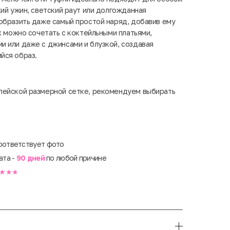
кий ужин, светский раут или долгожданная
образить даже самый простой наряд, добавив ему
х можно сочетать с коктейльными платьями,
 или даже с джинсами и блузкой, создавая
йся образ.
пейской размерной сетке, рекомендуем выбирать
оответствует фото
ата -
90 дней
по любой причине
★★★