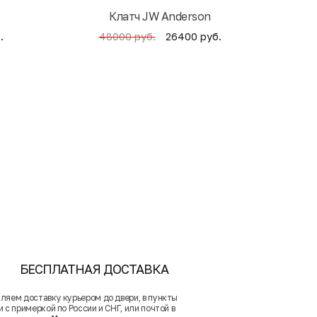
Клатч JW Anderson
Кни
.
26400 руб.
48000 руб.
БЕСПЛАТНАЯ ДОСТАВКА
ляем доставку курьером до двери, в пункты
 с примеркой по России и СНГ, или почтой в