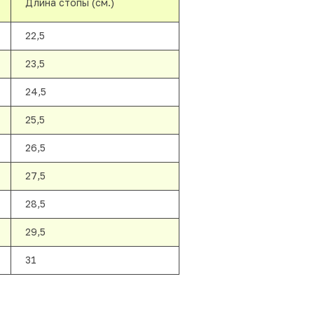
Длина стопы (см.)
22,5
23,5
24,5
25,5
26,5
27,5
28,5
29,5
31