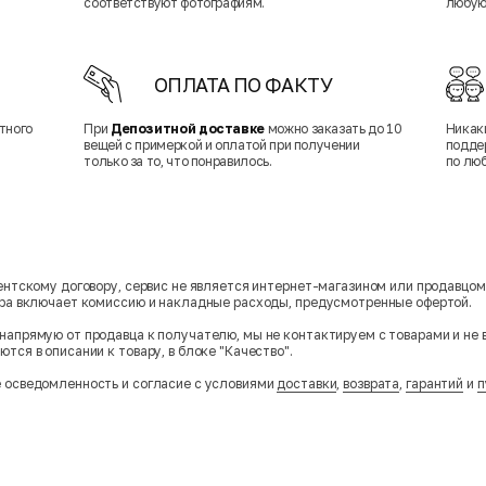
соответствуют фотографиям.
любую
ОПЛАТА ПО ФАКТУ
тного
При
Депозитной доставке
можно заказать до 10
Никак
вещей с примеркой и оплатой при получении
подде
только за то, что понравилось.
по лю
гентскому договору, сервис не является интернет-магазином или продавцо
ара включает комиссию и накладные расходы, предусмотренные офертой.
напрямую от продавца к получателю, мы не контактируем с товарами и не 
тся в описании к товару, в блоке "Качество".
 осведомленность и согласие с условиями
доставки
,
возврата
,
гарантий
и
п