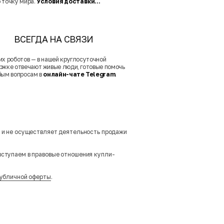
 точку мира.
Условия доставки...
ВСЕГДА НА СВЯЗИ
их роботов — в нашей круглосуточной
ржке отвечают живые люди, готовые помочь
бым вопросам в
онлайн-чате Telegram
.
м и не осуществляет деятельность продажи
вступаем в правовые отношения купли-
убличной оферты
.