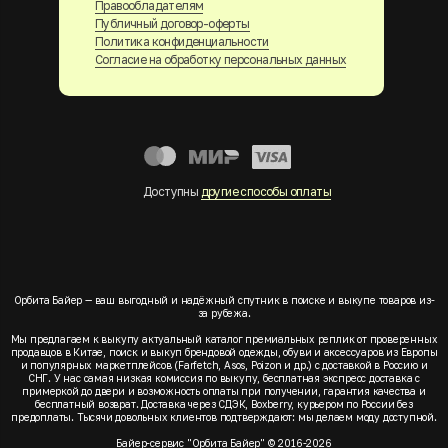
Правообладателям
Публичный договор-оферты
Политика конфиденциальности
Согласие на обработку персональных данных
Доступны
другие способы оплаты
Орбита Байер — ваш выгодный и надёжный спутник в поиске и выкупе товаров из-
за рубежа.
Мы предлагаем к выкупу актуальный каталог премиальных реплик от проверенных
продавцов в Китае, поиск и выкуп брендовой одежды, обуви и аксессуаров из Европы
и популярных маркетплейсов (Farfetch, Asos, Poizon и др.) с доставкой в Россию и
СНГ. У нас самая низкая комиссия по выкупу, бесплатная экспресс доставка с
примеркой до двери и возможность оплаты при получении, гарантия качества и
бесплатный возврат. Доставка через СДЭК, Boxberry, курьером по России без
предоплаты. Тысячи довольных клиентов подтверждают: мы делаем моду доступной.
Байер-сервис "Орбита Байер" © 2016-2026