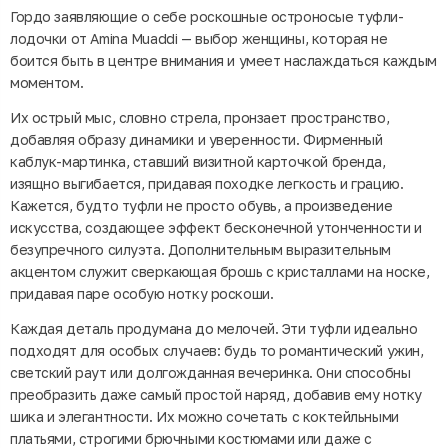
Гордо заявляющие о себе роскошные остроносые туфли-
лодочки от Amina Muaddi — выбор женщины, которая не
боится быть в центре внимания и умеет наслаждаться каждым
моментом.
Их острый мыс, словно стрела, пронзает пространство,
добавляя образу динамики и уверенности. Фирменный
каблук-мартинка, ставший визитной карточкой бренда,
изящно выгибается, придавая походке легкость и грацию.
Кажется, будто туфли не просто обувь, а произведение
искусства, создающее эффект бесконечной утонченности и
безупречного силуэта. Дополнительным выразительным
акцентом служит сверкающая брошь с кристаллами на носке,
придавая паре особую нотку роскоши.
Каждая деталь продумана до мелочей. Эти туфли идеально
подходят для особых случаев: будь то романтический ужин,
светский раут или долгожданная вечеринка. Они способны
преобразить даже самый простой наряд, добавив ему нотку
шика и элегантности. Их можно сочетать с коктейльными
платьями, строгими брючными костюмами или даже с