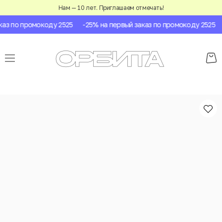
Нам — 10 лет. Приглашаем отмечать!
з по промокоду 2525
-25% на первый заказ по промокоду 2525
-