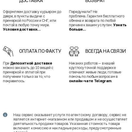
ДОСТАВКА
ВОЗВРАТ
Оформляем доставку курьером до
Передумали? Не
двери, в пункты выдачи с
проблема. Гарантия бесплатного
примеркой по России и СНГ, или
обмена и возврата по любой
почтой в любую точку мира.
причине к вашим услугам.
Узнать
Условия доставки...
больше...
ОПЛАТА ПО ФАКТУ
ВСЕГДА НА СВЯЗИ
При
Депозитной доставке
Никаких роботов — в нашей
можно заказать до 10 вещей с
круглосуточной поддержке
примеркой и оплатой при
отвечают живые люди, готовые
получении только за то, что
помочь по любым вопросам в
понравилось.
онлайн-чате Telegram
.
Наш сервис оказывает услуги по агентскому договору, сервис не
является интернет-магазином или продавцом и не осуществляет
деятельность продажи товаров. Указанная стоимость товара
включает комиссию и накладные расходы, предусмотренные