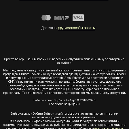
Доступны
другие способы оплаты
Орбита Байер — ваш выгодный и надёжный спутник в поиске и выкупе товаров из-
за рубежа.
Мы предлагаем к выкупу актуальный каталог премиальных реплик от проверенных
продавцов в Китае, поиск и выкуп брендовой одежды, обуви и аксессуаров из Европы
и популярных маркетплейсов (Farfetch, Asos, Poizon и др.) с доставкой в Россию и
СНГ. У нас самая низкая комиссия по выкупу, бесплатная экспресс доставка с
примеркой до двери и возможность оплаты при получении, гарантия качества и
бесплатный возврат. Доставка через СДЭК, Boxberry, курьером по России без
предоплаты. Тысячи довольных клиентов подтверждают: мы делаем моду доступной.
Байер-сервис "Орбита Байер" © 2016-2026
Все права защищены
Байер-сервис «Орбита Байер» и сайт orbitabuyer.ru не являются интернет-
магазином, продавцом или производителем.
Мы оказываем информационно-консультационные услуги по организации и
оформлению выкупа товаров из-за рубежа по индивидуальному поручению клиента
и исключительно для личных нужд на основании публичного
Агентского договора
.