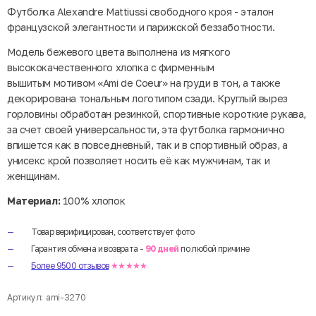
Футболка Alexandre Mattiussi свободного кроя - эталон
французской элегантности и парижской беззаботности.
Модель бежевого цвета выполнена из мягкого
высококачественного хлопка с фирменным
вышитым мотивом «Ami de Coeur» на груди в тон, а также
декорирована тональным логотипом сзади. Круглый вырез
горловины обработан резинкой, спортивные короткие рукава,
за счет своей универсальности, эта футболка гармонично
впишется как в повседневный, так и в спортивный образ, а
унисекс крой позволяет носить её как мужчинам, так и
женщинам.
Материал:
100% хлопок
Товар верифицирован, соответствует фото
Гарантия обмена и возврата -
90 дней
по любой причине
Более 9500 отзывов
★★★★★
Артикул:
ami-3270