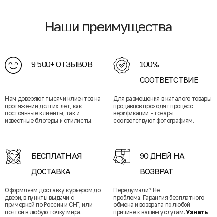
Наши преимущества
9 500+ ОТЗЫВОВ
100%
СООТВЕТСТВИЕ
Нам доверяют тысячи клиентов на
Для размещения в каталоге товары
протяжении долгих лет, как
продавцов проходят процесс
постоянные клиенты, так и
верификации - товары
известные блогеры и стилисты.
соответствуют фотографиям.
БЕСПЛАТНАЯ
90 ДНЕЙ НА
ДОСТАВКА
ВОЗВРАТ
Оформляем доставку курьером до
Передумали? Не
двери, в пункты выдачи с
проблема. Гарантия бесплатного
примеркой по России и СНГ, или
обмена и возврата по любой
почтой в любую точку мира.
причине к вашим услугам.
Узнать