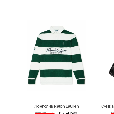
Лонгслив Ralph Lauren
Cумка
13764 руб.
22860 руб.
5