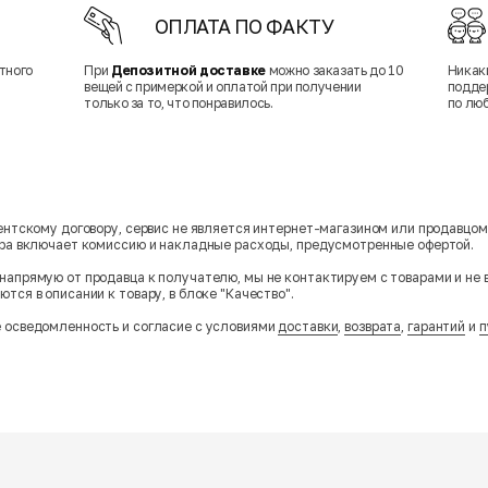
ОПЛАТА ПО ФАКТУ
тного
При
Депозитной доставке
можно заказать до 10
Никак
вещей с примеркой и оплатой при получении
подде
только за то, что понравилось.
по лю
гентскому договору, сервис не является интернет-магазином или продавцо
ара включает комиссию и накладные расходы, предусмотренные офертой.
напрямую от продавца к получателю, мы не контактируем с товарами и не 
тся в описании к товару, в блоке "Качество".
 осведомленность и согласие с условиями
доставки
,
возврата
,
гарантий
и
п