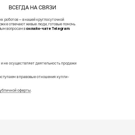
ВСЕГДА НА СВЯЗИ
их роботов — в нашей круглосуточной
ржке отвечают живые люди, готовые помочь
бым вопросам в
онлайн-чате Telegram
.
м и не осуществляет деятельность продажи
вступаем в правовые отношения купли-
убличной оферты
.