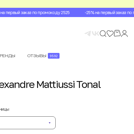
 первый заказ по промокоду 2525
-25% на первый заказ по пр
БРЕНДЫ
ОТЗЫВЫ
9592
xandre Mattiussi Tonal
аницы