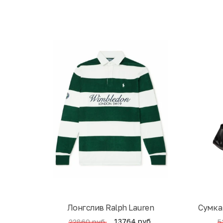
Лонгслив Ralph Lauren
Cумка
13764 руб.
22860 руб.
5