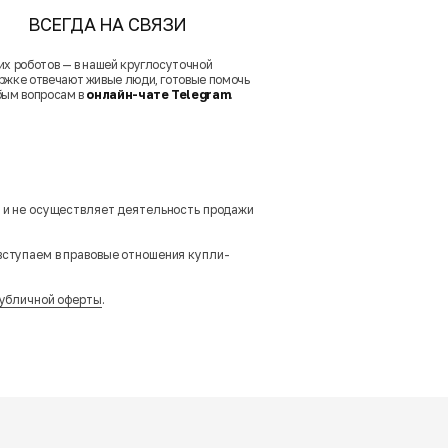
ВСЕГДА НА СВЯЗИ
их роботов — в нашей круглосуточной
ржке отвечают живые люди, готовые помочь
бым вопросам в
онлайн-чате Telegram
.
м и не осуществляет деятельность продажи
вступаем в правовые отношения купли-
убличной оферты
.