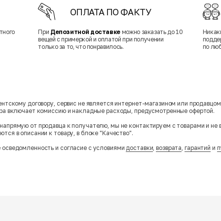
ОПЛАТА ПО ФАКТУ
тного
При
Депозитной доставке
можно заказать до 10
Никак
вещей с примеркой и оплатой при получении
подде
только за то, что понравилось.
по лю
гентскому договору, сервис не является интернет-магазином или продавцо
ара включает комиссию и накладные расходы, предусмотренные офертой.
напрямую от продавца к получателю, мы не контактируем с товарами и не 
тся в описании к товару, в блоке "Качество".
 осведомленность и согласие с условиями
доставки
,
возврата
,
гарантий
и
п