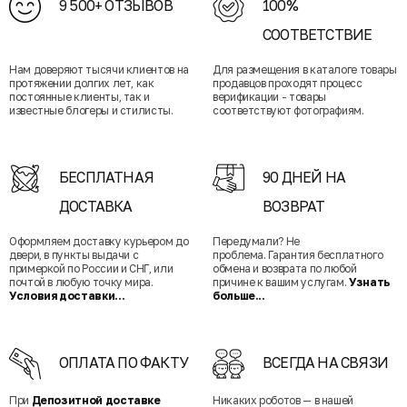
9 500+ ОТЗЫВОВ
100%
СООТВЕТСТВИЕ
Нам доверяют тысячи клиентов на
Для размещения в каталоге товары
протяжении долгих лет, как
продавцов проходят процесс
постоянные клиенты, так и
верификации - товары
известные блогеры и стилисты.
соответствуют фотографиям.
БЕСПЛАТНАЯ
90 ДНЕЙ НА
ДОСТАВКА
ВОЗВРАТ
Оформляем доставку курьером до
Передумали? Не
двери, в пункты выдачи с
проблема. Гарантия бесплатного
примеркой по России и СНГ, или
обмена и возврата по любой
почтой в любую точку мира.
причине к вашим услугам.
Узнать
Условия доставки...
больше...
ОПЛАТА ПО ФАКТУ
ВСЕГДА НА СВЯЗИ
При
Депозитной доставке
Никаких роботов — в нашей