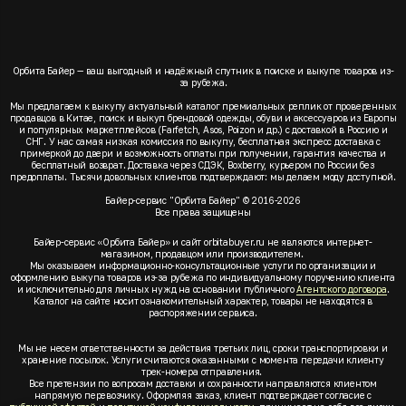
Орбита Байер — ваш выгодный и надёжный спутник в поиске и выкупе товаров из-
за рубежа.
Мы предлагаем к выкупу актуальный каталог премиальных реплик от проверенных
продавцов в Китае, поиск и выкуп брендовой одежды, обуви и аксессуаров из Европы
и популярных маркетплейсов (Farfetch, Asos, Poizon и др.) с доставкой в Россию и
СНГ. У нас самая низкая комиссия по выкупу, бесплатная экспресс доставка с
примеркой до двери и возможность оплаты при получении, гарантия качества и
бесплатный возврат. Доставка через СДЭК, Boxberry, курьером по России без
предоплаты. Тысячи довольных клиентов подтверждают: мы делаем моду доступной.
Байер-сервис "Орбита Байер" © 2016-2026
Все права защищены
Байер-сервис «Орбита Байер» и сайт orbitabuyer.ru не являются интернет-
магазином, продавцом или производителем.
Мы оказываем информационно-консультационные услуги по организации и
оформлению выкупа товаров из-за рубежа по индивидуальному поручению клиента
и исключительно для личных нужд на основании публичного
Агентского договора
.
Каталог на сайте носит ознакомительный характер, товары не находятся в
распоряжении сервиса.
Мы не несем ответственности за действия третьих лиц, сроки транспортировки и
хранение посылок. Услуги считаются оказанными с момента передачи клиенту
трек-номера отправления.
Все претензии по вопросам доставки и сохранности направляются клиентом
напрямую перевозчику. Оформляя заказ, клиент подтверждает согласие с