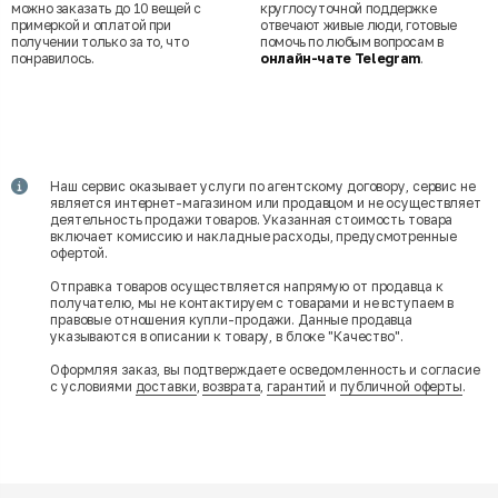
можно заказать до 10 вещей с
круглосуточной поддержке
примеркой и оплатой при
отвечают живые люди, готовые
получении только за то, что
помочь по любым вопросам в
понравилось.
онлайн-чате Telegram
.
Наш сервис оказывает услуги по агентскому договору, сервис не
является интернет-магазином или продавцом и не осуществляет
деятельность продажи товаров. Указанная стоимость товара
включает комиссию и накладные расходы, предусмотренные
офертой.
Отправка товаров осуществляется напрямую от продавца к
получателю, мы не контактируем с товарами и не вступаем в
правовые отношения купли-продажи. Данные продавца
указываются в описании к товару, в блоке "Качество".
Оформляя заказ, вы подтверждаете осведомленность и согласие
с условиями
доставки
,
возврата
,
гарантий
и
публичной оферты
.