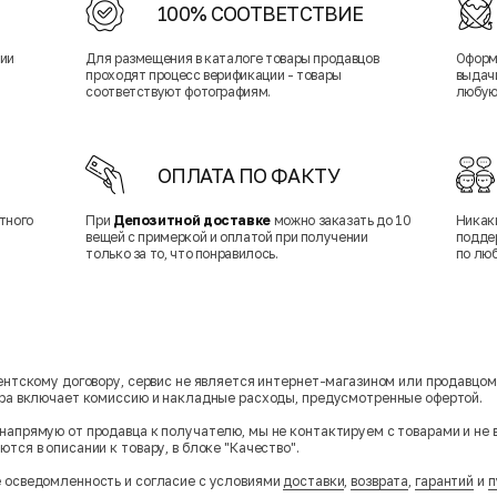
100% СООТВЕТСТВИЕ
нии
Для размещения в каталоге товары продавцов
Оформ
проходят процесс верификации - товары
выдачи
соответствуют фотографиям.
любую
ОПЛАТА ПО ФАКТУ
тного
При
Депозитной доставке
можно заказать до 10
Никак
вещей с примеркой и оплатой при получении
подде
только за то, что понравилось.
по лю
гентскому договору, сервис не является интернет-магазином или продавцо
ара включает комиссию и накладные расходы, предусмотренные офертой.
напрямую от продавца к получателю, мы не контактируем с товарами и не 
тся в описании к товару, в блоке "Качество".
 осведомленность и согласие с условиями
доставки
,
возврата
,
гарантий
и
п