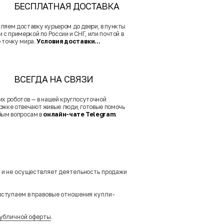
БЕСПЛАТНАЯ ДОСТАВКА
ляем доставку курьером до двери, в пункты
 с примеркой по России и СНГ, или почтой в
 точку мира.
Условия доставки...
ВСЕГДА НА СВЯЗИ
их роботов — в нашей круглосуточной
ржке отвечают живые люди, готовые помочь
бым вопросам в
онлайн-чате Telegram
.
м и не осуществляет деятельность продажи
вступаем в правовые отношения купли-
убличной оферты
.