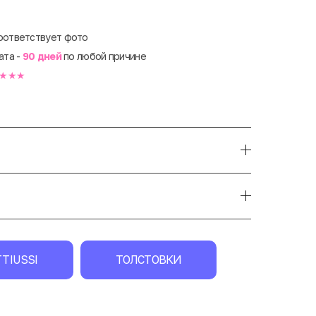
оответствует фото
ата -
90 дней
по любой причине
★★★
TIUSSI
ТОЛСТОВКИ