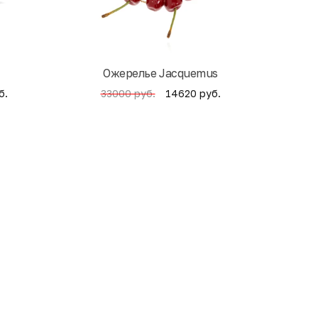
Ожерелье Jacquemus
б.
14620 руб.
33000 руб.
4