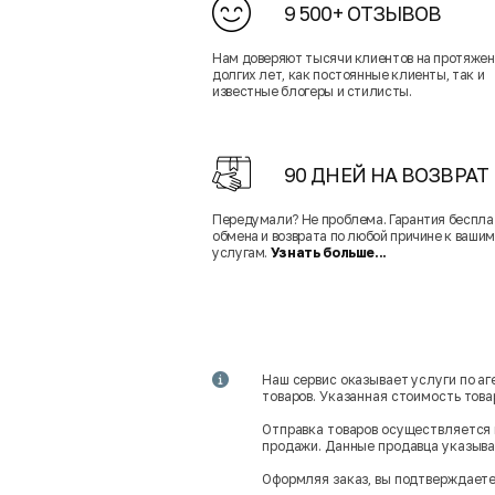
9 500+ ОТЗЫВОВ
Нам доверяют тысячи клиентов на протяже
долгих лет, как постоянные клиенты, так и
известные блогеры и стилисты.
90 ДНЕЙ НА ВОЗВРАТ
Передумали? Не проблема. Гарантия беспла
обмена и возврата по любой причине к вашим
услугам.
Узнать больше...
Наш сервис оказывает услуги по а
товаров. Указанная стоимость тов
Отправка товаров осуществляется 
продажи. Данные продавца указываю
Оформляя заказ, вы подтверждаете