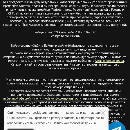
Мы предлагаем к выкупу актуальный каталог премиальных реплик от проверенных
продавцов в Китае, поиск и выкуп брендовой одежды, обуви и аксессуаров из Европы
и популярных маркетплейсов (Farfetch, Asos, Poizon и др.) с доставкой в Россию и
СНГ. У нас самая низкая комиссия по выкупу, бесплатная экспресс доставка с
примеркой до двери и возможность оплаты при получении, гарантия качества и
бесплатный возврат. Доставка через СДЭК, Boxberry, курьером по России без
предоплаты. Тысячи довольных клиентов подтверждают: мы делаем моду доступной.
Байер-сервис "Орбита Байер" © 2016-2026
Все права защищены
Байер-сервис «Орбита Байер» и сайт orbitabuyer.ru не являются интернет-
магазином, продавцом или производителем.
Мы оказываем информационно-консультационные услуги по организации и
оформлению выкупа товаров из-за рубежа по индивидуальному поручению клиента
и исключительно для личных нужд на основании публичного
Агентского договора
.
Каталог на сайте носит ознакомительный характер, товары не находятся в
распоряжении сервиса.
Мы не несем ответственности за действия третьих лиц, сроки транспортировки и
хранение посылок. Услуги считаются оказанными с момента передачи клиенту
трек-номера отправления.
Все претензии по вопросам доставки и сохранности направляются клиентом
напрямую перевозчику. Оформляя заказ, клиент подтверждает согласие с
публичной офертой
и
политикой конфиденциальности
, принимает на себя все риски,
связанные с международной доставкой. Свое безоговорочное согласие выражается
клиентом путем отметки в форме заказа, подтверждающей осведомленность и
согласие клиента со всеми предлагаемыми сервисом условиями. Без согласия
Сайт использует cookie для улучшения качества и данные для
клиента с
публичной офертой
и
политикой конфиденциальности
оказание услуг и
оформление заказа невозможно. Заключая акцепт условий оферты об оказании
Яндекс.Метрика. Продолжая работу с сайтом, вы подтверждаете
услуг, клиент понимает, заверяет, подтверждает и соглашается с тем, что
осведомленность и согласие с
Политикой обработки данных
.
выкупаемые товары по индивидуальному запросу выбраны им для личных,
семейных, домашних, бытовых и иных нужд, не связанных с осуществлением