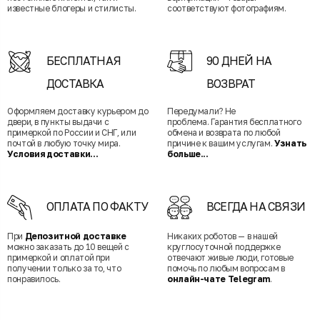
известные блогеры и стилисты.
соответствуют фотографиям.
БЕСПЛАТНАЯ
90 ДНЕЙ НА
ДОСТАВКА
ВОЗВРАТ
Оформляем доставку курьером до
Передумали? Не
двери, в пункты выдачи с
проблема. Гарантия бесплатного
примеркой по России и СНГ, или
обмена и возврата по любой
почтой в любую точку мира.
причине к вашим услугам.
Узнать
Условия доставки...
больше...
ОПЛАТА ПО ФАКТУ
ВСЕГДА НА СВЯЗИ
При
Депозитной доставке
Никаких роботов — в нашей
можно заказать до 10 вещей с
круглосуточной поддержке
примеркой и оплатой при
отвечают живые люди, готовые
получении только за то, что
помочь по любым вопросам в
понравилось.
онлайн-чате Telegram
.