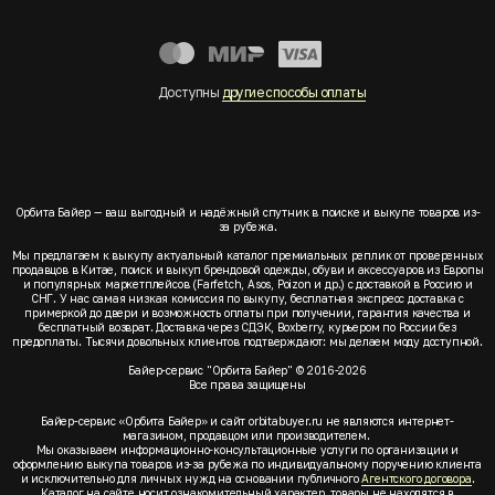
Доступны
другие способы оплаты
Орбита Байер — ваш выгодный и надёжный спутник в поиске и выкупе товаров из-
за рубежа.
Мы предлагаем к выкупу актуальный каталог премиальных реплик от проверенных
продавцов в Китае, поиск и выкуп брендовой одежды, обуви и аксессуаров из Европы
и популярных маркетплейсов (Farfetch, Asos, Poizon и др.) с доставкой в Россию и
СНГ. У нас самая низкая комиссия по выкупу, бесплатная экспресс доставка с
примеркой до двери и возможность оплаты при получении, гарантия качества и
бесплатный возврат. Доставка через СДЭК, Boxberry, курьером по России без
предоплаты. Тысячи довольных клиентов подтверждают: мы делаем моду доступной.
Байер-сервис "Орбита Байер" © 2016-2026
Все права защищены
Байер-сервис «Орбита Байер» и сайт orbitabuyer.ru не являются интернет-
магазином, продавцом или производителем.
Мы оказываем информационно-консультационные услуги по организации и
оформлению выкупа товаров из-за рубежа по индивидуальному поручению клиента
и исключительно для личных нужд на основании публичного
Агентского договора
.
Каталог на сайте носит ознакомительный характер, товары не находятся в