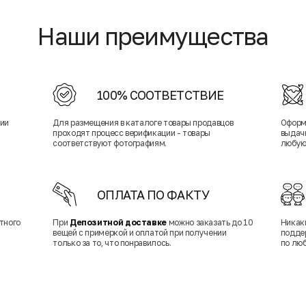
Наши преимущества
100% СООТВЕТСТВИЕ
нии
Для размещения в каталоге товары продавцов
Оформ
проходят процесс верификации - товары
выдачи
соответствуют фотографиям.
любую
ОПЛАТА ПО ФАКТУ
тного
При
Депозитной доставке
можно заказать до 10
Никак
вещей с примеркой и оплатой при получении
подде
только за то, что понравилось.
по лю