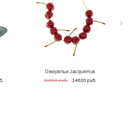
Ожерелье Jacquemus
б.
14620 руб.
33000 руб.
4