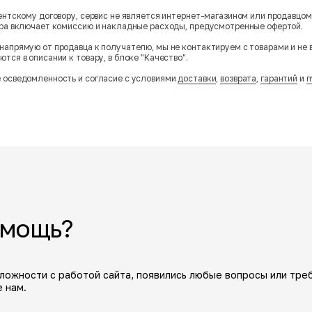
гентскому договору, сервис не является интернет-магазином или продавцо
ара включает комиссию и накладные расходы, предусмотренные офертой.
напрямую от продавца к получателю, мы не контактируем с товарами и не 
тся в описании к товару, в блоке "Качество".
 осведомленность и согласие с условиями
доставки
,
возврата
,
гарантий
и
п
омощь?
сложности с работой сайта, появились любые вопросы или тре
 нам.