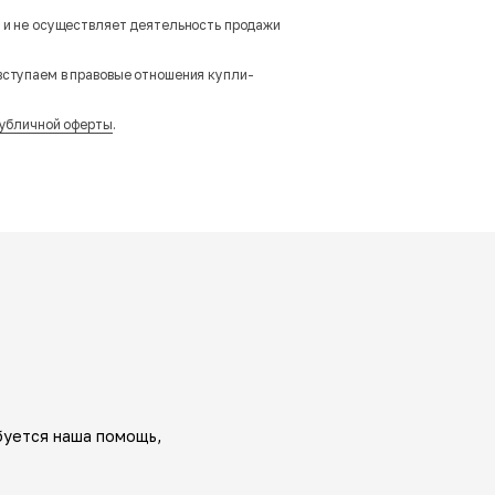
м и не осуществляет деятельность продажи
вступаем в правовые отношения купли-
убличной оферты
.
буется наша помощь,