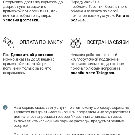
Оформляем доставку курьером до
Передумали? Не
двери, в пункты выдачи с
проблема. Гарантия бесплатного
примеркой по России и СНГ, или
обмена и возврата по любой
почтой в любую точку мира.
причине к вашим услугам.
Узнать
Условия доставки...
больше...
ОПЛАТА ПО ФАКТУ
ВСЕГДА НА СВЯЗИ
При
Депозитной доставке
Никаких роботов — в нашей
можно заказать до 10 вещей с
круглосуточной поддержке
примеркой и оплатой при
отвечают живые люди, готовые
получении только за то, что
помочь по любым вопросам в
понравилось.
онлайн-чате Telegram
.
Наш сервис оказывает услуги по агентскому договору, сервис не
является интернет-магазином или продавцом и не осуществляет
деятельность продажи товаров. Указанная стоимость товара
включает комиссию и накладные расходы, предусмотренные
офертой.
Отправка товаров осуществляется напрямую от продавца к