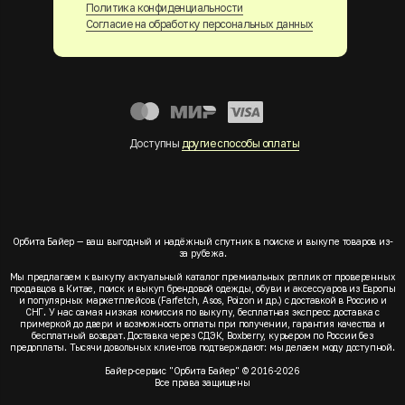
Политика конфиденциальности
Согласие на обработку персональных данных
Доступны
другие способы оплаты
Орбита Байер — ваш выгодный и надёжный спутник в поиске и выкупе товаров из-
за рубежа.
Мы предлагаем к выкупу актуальный каталог премиальных реплик от проверенных
продавцов в Китае, поиск и выкуп брендовой одежды, обуви и аксессуаров из Европы
и популярных маркетплейсов (Farfetch, Asos, Poizon и др.) с доставкой в Россию и
СНГ. У нас самая низкая комиссия по выкупу, бесплатная экспресс доставка с
примеркой до двери и возможность оплаты при получении, гарантия качества и
бесплатный возврат. Доставка через СДЭК, Boxberry, курьером по России без
предоплаты. Тысячи довольных клиентов подтверждают: мы делаем моду доступной.
Байер-сервис "Орбита Байер" © 2016-2026
Все права защищены