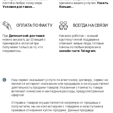
почтой в любую точку мира.
причине к вашим услугам.
Узнать
Условия доставки...
больше...
ОПЛАТА ПО ФАКТУ
ВСЕГДА НА СВЯЗИ
При
Депозитной доставке
Никаких роботов — в нашей
можно заказать до 10 вещей с
круглосуточной поддержке
примеркой и оплатой при
отвечают живые люди, готовые
получении только за то, что
помочь по любым вопросам в
понравилось.
онлайн-чате Telegram
.
Наш сервис оказывает услуги по агентскому договору, сервис не
является интернет-магазином или продавцом и не осуществляет
деятельность продажи товаров. Указанная стоимость товара
включает комиссию и накладные расходы, предусмотренные
офертой.
Отправка товаров осуществляется напрямую от продавца к
получателю, мы не контактируем с товарами и не вступаем в
правовые отношения купли-продажи. Данные продавца