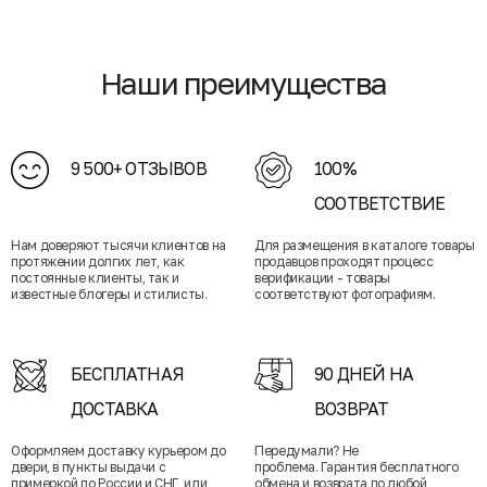
Наши преимущества
9 500+ ОТЗЫВОВ
100%
СООТВЕТСТВИЕ
Нам доверяют тысячи клиентов на
Для размещения в каталоге товары
протяжении долгих лет, как
продавцов проходят процесс
постоянные клиенты, так и
верификации - товары
известные блогеры и стилисты.
соответствуют фотографиям.
БЕСПЛАТНАЯ
90 ДНЕЙ НА
ДОСТАВКА
ВОЗВРАТ
Оформляем доставку курьером до
Передумали? Не
двери, в пункты выдачи с
проблема. Гарантия бесплатного
примеркой по России и СНГ, или
обмена и возврата по любой