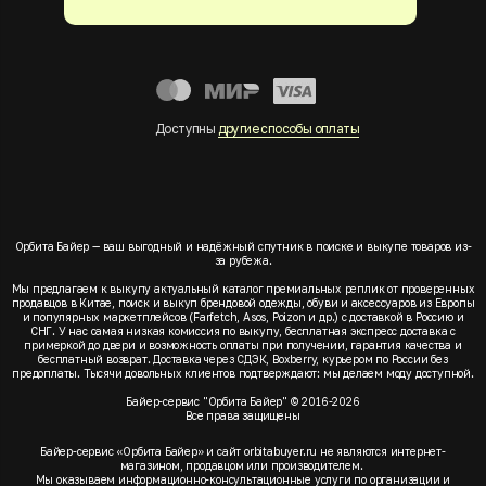
Доступны
другие способы оплаты
Орбита Байер — ваш выгодный и надёжный спутник в поиске и выкупе товаров из-
за рубежа.
Мы предлагаем к выкупу актуальный каталог премиальных реплик от проверенных
продавцов в Китае, поиск и выкуп брендовой одежды, обуви и аксессуаров из Европы
и популярных маркетплейсов (Farfetch, Asos, Poizon и др.) с доставкой в Россию и
СНГ. У нас самая низкая комиссия по выкупу, бесплатная экспресс доставка с
примеркой до двери и возможность оплаты при получении, гарантия качества и
бесплатный возврат. Доставка через СДЭК, Boxberry, курьером по России без
предоплаты. Тысячи довольных клиентов подтверждают: мы делаем моду доступной.
Байер-сервис "Орбита Байер" © 2016-2026
Все права защищены
Байер-сервис «Орбита Байер» и сайт orbitabuyer.ru не являются интернет-
магазином, продавцом или производителем.
Мы оказываем информационно-консультационные услуги по организации и