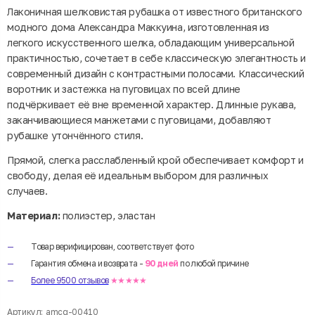
Лаконичная шелковистая рубашка от известного британского
модного дома Александра Маккуина, изготовленная из
легкого искусственного шелка, обладающим универсальной
практичностью, сочетает в себе классическую элегантность и
современный дизайн с контрастными полосами. Классический
воротник и застежка на пуговицах по всей длине
подчёркивает её вне временной характер. Длинные рукава,
заканчивающиеся манжетами с пуговицами, добавляют
рубашке утончённого стиля.
Прямой, слегка расслабленный крой обеспечивает комфорт и
свободу, делая её идеальным выбором для различных
случаев.
Материал:
полиэстер, эластан
Товар верифицирован, соответствует фото
Гарантия обмена и возврата -
90 дней
по любой причине
Более 9500 отзывов
★★★★★
Артикул:
amcq-00410