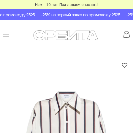
Нам — 10 лет. Приглашаем отмечать!
 промокоду 2525
-25% на первый заказ по промокоду 2525
-25% 