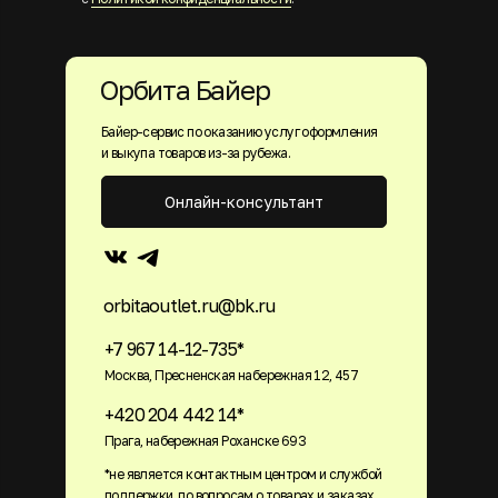
Орбита Байер
Байер-сервис по оказанию услуг оформления
и выкупа товаров из-за рубежа.
Онлайн-консультант
orbitaoutlet.ru@bk.ru
+7 967 14-12-735*
Москва, Пресненская набережная 12, 457
+420 204 442 14*
Прага, набережная Роханске 693
*не является контактным центром и службой
поддержки. по вопросам о товарах и заказах,