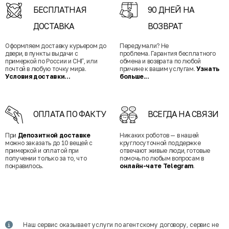
БЕСПЛАТНАЯ
90 ДНЕЙ НА
ДОСТАВКА
ВОЗВРАТ
Оформляем доставку курьером до
Передумали? Не
двери, в пункты выдачи с
проблема. Гарантия бесплатного
примеркой по России и СНГ, или
обмена и возврата по любой
почтой в любую точку мира.
причине к вашим услугам.
Узнать
Условия доставки...
больше...
ОПЛАТА ПО ФАКТУ
ВСЕГДА НА СВЯЗИ
При
Депозитной доставке
Никаких роботов — в нашей
можно заказать до 10 вещей с
круглосуточной поддержке
примеркой и оплатой при
отвечают живые люди, готовые
получении только за то, что
помочь по любым вопросам в
понравилось.
онлайн-чате Telegram
.
Наш сервис оказывает услуги по агентскому договору, сервис не