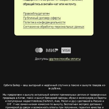
обращайтесь в онлайн-чат или на почту.
Правообладателям
Публичный договор-оферты
Политика конфиденциальности
Согласие на обработку персональных данных
Доступны
другие способы оплаты
Орбита Байер — ваш выгодный и надёжный спутник в поиске и выкупе товаров из-
за рубежа.
Мы предлагаем к выкупу актуальный каталог премиальных реплик от проверенных
продавцов в Китае, поиск и выкуп брендовой одежды, обуви и аксессуаров из Европы
и популярных маркетплейсов (Farfetch, Asos, Poizon и др.) с доставкой в Россию и
СНГ. У нас самая низкая комиссия по выкупу, бесплатная экспресс доставка с
примеркой до двери и возможность оплаты при получении, гарантия качества и