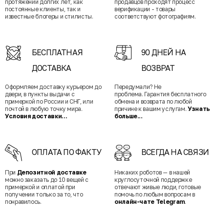
протяжении долгих лет, как
продавцов проходят процесс
постоянные клиенты, так и
верификации - товары
известные блогеры и стилисты.
соответствуют фотографиям.
БЕСПЛАТНАЯ
90 ДНЕЙ НА
ДОСТАВКА
ВОЗВРАТ
Оформляем доставку курьером до
Передумали? Не
двери, в пункты выдачи с
проблема. Гарантия бесплатного
примеркой по России и СНГ, или
обмена и возврата по любой
почтой в любую точку мира.
причине к вашим услугам.
Узнать
Условия доставки...
больше...
ОПЛАТА ПО ФАКТУ
ВСЕГДА НА СВЯЗИ
При
Депозитной доставке
Никаких роботов — в нашей
можно заказать до 10 вещей с
круглосуточной поддержке
примеркой и оплатой при
отвечают живые люди, готовые
получении только за то, что
помочь по любым вопросам в
понравилось.
онлайн-чате Telegram
.