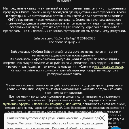
за рубежа.
Мы предлагаем к выкупу актуальный каталог премиальных реплик от проверенных
продавцов в Китае, поиск и выкуп брендовой одежды, обуви и аксессуаров из Европы
и популярных маркетплейсов (Farfetch, Asos, Poizon и др.) с доставкой в Россию и
СНГ. У нас самая низкая комиссия по выкупу, бесплатная экспресс доставка с
примеркой до двери и возможность оплаты при получении, гарантия качества и
бесплатный возврат. Доставка через СДЭК, Boxberry, курьером по России без
предоплаты. Тысячи довольных клиентов подтверждают: мы делаем моду доступной.
Байер-сервис "Орбита Байер" © 2016-2026
Все права защищены
Байер-сервис «Орбита Байер» и сайт orbitabuyer.ru не являются интернет-
магазином, продавцом или производителем.
Мы оказываем информационно-консультационные услуги по организации и
оформлению выкупа товаров из-за рубежа по индивидуальному поручению клиента
и исключительно для личных нужд на основании публичного
Агентского договора
.
Каталог на сайте носит ознакомительный характер, товары не находятся в
распоряжении сервиса.
Мы не несем ответственности за действия третьих лиц, сроки транспортировки и
хранение посылок. Услуги считаются оказанными с момента передачи клиенту
трек-номера отправления.
Все претензии по вопросам доставки и сохранности направляются клиентом
напрямую перевозчику. Оформляя заказ, клиент подтверждает согласие с
публичной офертой
и
политикой конфиденциальности
, принимает на себя все риски,
связанные с международной доставкой. Свое безоговорочное согласие выражается
клиентом путем отметки в форме заказа, подтверждающей осведомленность и
согласие клиента со всеми предлагаемыми сервисом условиями. Без согласия
Сайт использует cookie для улучшения качества и данные для
клиента с
публичной офертой
и
политикой конфиденциальности
оказание услуг и
оформление заказа невозможно. Заключая акцепт условий оферты об оказании
Яндекс.Метрика. Продолжая работу с сайтом, вы подтверждаете
услуг, клиент понимает, заверяет, подтверждает и соглашается с тем, что
осведомленность и согласие с
Политикой обработки данных
.