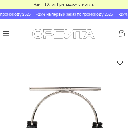
Нам — 10 лет. Приглашаем отмечать!
промокоду 2525
-25% на первый заказ по промокоду 2525
-25% н