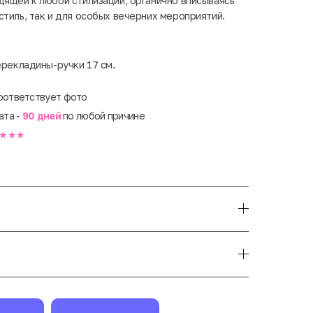
дящей к любой стилизации, органично вписываясь
стиль, так и для особых вечерних мероприятий.
ерекладины-ручки 17 см.
оответствует фото
ата -
90 дней
по любой причине
★★★