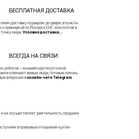
БЕСПЛАТНАЯ ДОСТАВКА
ляем доставку курьером до двери, в пункты
 с примеркой по России и СНГ, или почтой в
 точку мира.
Условия доставки...
ВСЕГДА НА СВЯЗИ
их роботов — в нашей круглосуточной
ржке отвечают живые люди, готовые помочь
бым вопросам в
онлайн-чате Telegram
.
м и не осуществляет деятельность продажи
вступаем в правовые отношения купли-