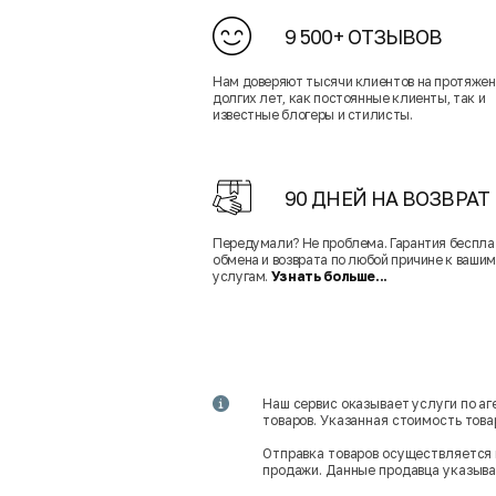
9 500+ ОТЗЫВОВ
Нам доверяют тысячи клиентов на протяже
долгих лет, как постоянные клиенты, так и
известные блогеры и стилисты.
90 ДНЕЙ НА ВОЗВРАТ
Передумали? Не проблема. Гарантия беспла
обмена и возврата по любой причине к вашим
услугам.
Узнать больше...
Наш сервис оказывает услуги по а
товаров. Указанная стоимость тов
Отправка товаров осуществляется 
продажи. Данные продавца указываю