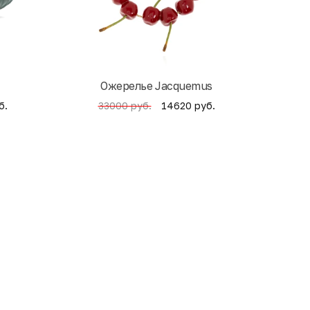
Ожерелье Jacquemus
б.
14620 руб.
33000 руб.
4