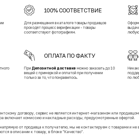
100% СООТВЕТСТВИЕ
нии
Для размещения в каталоге товары продавцов
Оформ
проходят процесс верификации - товары
выдачи
соответствуют фотографиям.
любую
ОПЛАТА ПО ФАКТУ
тного
При
Депозитной доставке
можно заказать до 10
Никак
вещей с примеркой и оплатой при получении
подде
только за то, что понравилось.
по лю
гентскому договору, сервис не является интернет-магазином или продавцо
ара включает комиссию и накладные расходы, предусмотренные офертой.
напрямую от продавца к получателю, мы не контактируем с товарами и не 
тся в описании к товару, в блоке "Качество".