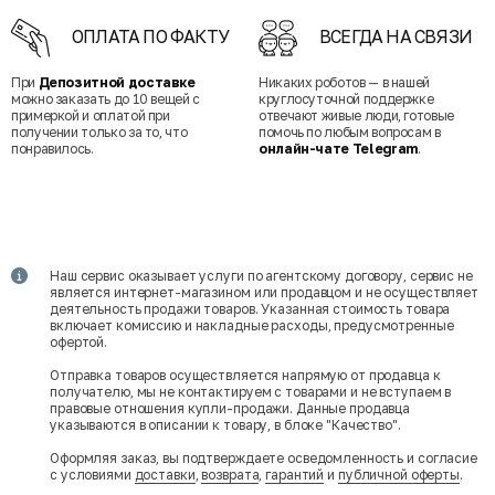
ОПЛАТА ПО ФАКТУ
ВСЕГДА НА СВЯЗИ
При
Депозитной доставке
Никаких роботов — в нашей
можно заказать до 10 вещей с
круглосуточной поддержке
примеркой и оплатой при
отвечают живые люди, готовые
получении только за то, что
помочь по любым вопросам в
понравилось.
онлайн-чате Telegram
.
Наш сервис оказывает услуги по агентскому договору, сервис не
является интернет-магазином или продавцом и не осуществляет
деятельность продажи товаров. Указанная стоимость товара
включает комиссию и накладные расходы, предусмотренные
офертой.
Отправка товаров осуществляется напрямую от продавца к
получателю, мы не контактируем с товарами и не вступаем в
правовые отношения купли-продажи. Данные продавца
указываются в описании к товару, в блоке "Качество".
Оформляя заказ, вы подтверждаете осведомленность и согласие
с условиями
доставки
,
возврата
,
гарантий
и
публичной оферты
.