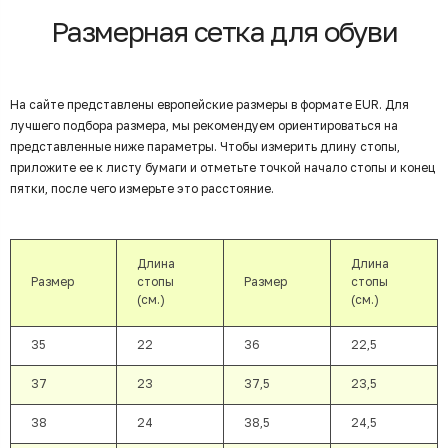
Размерная сетка для обуви
На сайте представлены европейские размеры в формате EUR. Для
лучшего подбора размера, мы рекомендуем ориентироваться на
представленные ниже параметры. Чтобы измерить длину стопы,
приложите ее к листу бумаги и отметьте точкой начало стопы и конец
пятки, после чего измерьте это расстояние.
Длина
Длина
Размер
стопы
Размер
стопы
(см.)
(см.)
35
22
36
22,5
37
23
37,5
23,5
38
24
38,5
24,5