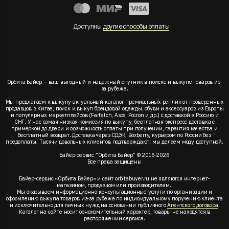
Доступны
другие способы оплаты
Орбита Байер — ваш выгодный и надёжный спутник в поиске и выкупе товаров из-
за рубежа.
Мы предлагаем к выкупу актуальный каталог премиальных реплик от проверенных
продавцов в Китае, поиск и выкуп брендовой одежды, обуви и аксессуаров из Европы
и популярных маркетплейсов (Farfetch, Asos, Poizon и др.) с доставкой в Россию и
СНГ. У нас самая низкая комиссия по выкупу, бесплатная экспресс доставка с
примеркой до двери и возможность оплаты при получении, гарантия качества и
бесплатный возврат. Доставка через СДЭК, Boxberry, курьером по России без
предоплаты. Тысячи довольных клиентов подтверждают: мы делаем моду доступной.
Байер-сервис "Орбита Байер" © 2016-2026
Все права защищены
Байер-сервис «Орбита Байер» и сайт orbitabuyer.ru не являются интернет-
магазином, продавцом или производителем.
Мы оказываем информационно-консультационные услуги по организации и
оформлению выкупа товаров из-за рубежа по индивидуальному поручению клиента
и исключительно для личных нужд на основании публичного
Агентского договора
.
Каталог на сайте носит ознакомительный характер, товары не находятся в
распоряжении сервиса.