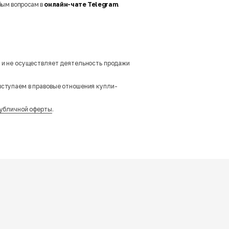
бым вопросам в
онлайн-чате Telegram
.
м и не осуществляет деятельность продажи
вступаем в правовые отношения купли-
убличной оферты
.