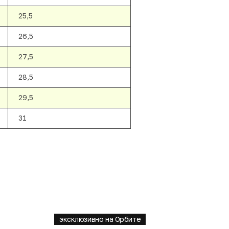
25,5
26,5
27,5
28,5
29,5
31
эксклюзивно на Орбите