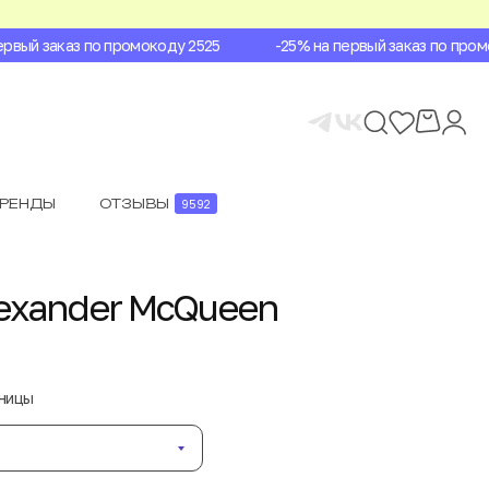
вый заказ по промокоду 2525
-25% на первый заказ по промок
БРЕНДЫ
ОТЗЫВЫ
9592
exander McQueen
аницы