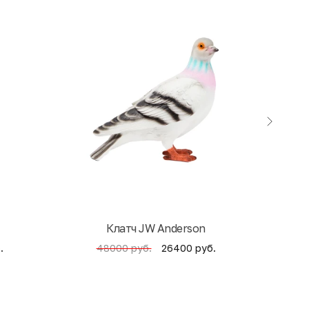
Клатч JW Anderson
Кни
.
26400 руб.
48000 руб.