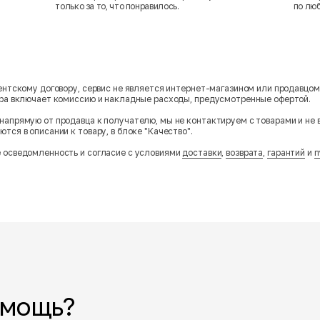
только за то, что понравилось.
по лю
гентскому договору, сервис не является интернет-магазином или продавцо
ара включает комиссию и накладные расходы, предусмотренные офертой.
напрямую от продавца к получателю, мы не контактируем с товарами и не 
тся в описании к товару, в блоке "Качество".
 осведомленность и согласие с условиями
доставки
,
возврата
,
гарантий
и
п
омощь?