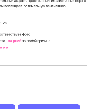
тельный акцент. Простой и минималистичный верх с
ам воплощает оптимальную вентиляцию.
5 см.
оответствует фото
ата -
90 дней
по любой причине
★★★