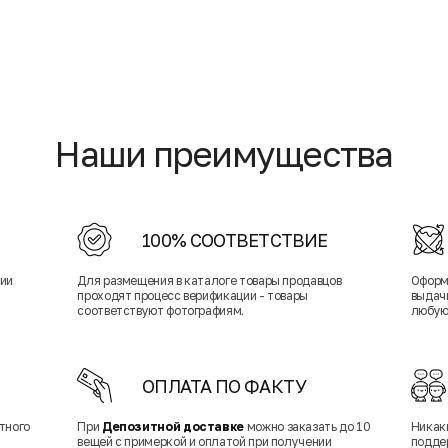
Наши преимущества
100% СООТВЕТСТВИЕ
нии
Для размещения в каталоге товары продавцов
Оформ
проходят процесс верификации - товары
выдачи
соответствуют фотографиям.
любую
ОПЛАТА ПО ФАКТУ
тного
При
Депозитной доставке
можно заказать до 10
Никак
вещей с примеркой и оплатой при получении
подде