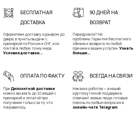
БЕСПЛАТНАЯ
90 ДНЕЙ НА
ДОСТАВКА
ВОЗВРАТ
Оформляем доставку курьером до
Передумали? Не
двери, в пункты выдачи с
проблема. Гарантия бесплатного
примеркой по России и СНГ, или
обмена и возврата по любой
почтой в любую точку мира.
причине к вашим услугам.
Узнать
Условия доставки...
больше...
ОПЛАТА ПО ФАКТУ
ВСЕГДА НА СВЯЗИ
При
Депозитной доставке
Никаких роботов — в нашей
можно заказать до 10 вещей с
круглосуточной поддержке
примеркой и оплатой при
отвечают живые люди, готовые
получении только за то, что
помочь по любым вопросам в
понравилось.
онлайн-чате Telegram
.