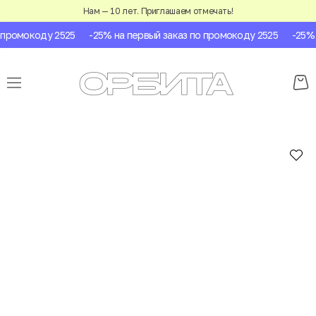
Нам — 10 лет. Приглашаем отмечать!
промокоду 2525
-25% на первый заказ по промокоду 2525
-25% н