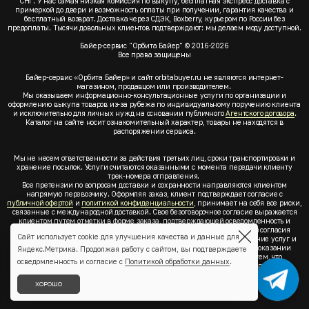
СНГ. У нас самая низкая комиссия по выкупу, бесплатная экспресс доставка с
примеркой до двери и возможность оплаты при получении, гарантия качества и
бесплатный возврат. Доставка через СДЭК, Boxberry, курьером по России без
предоплаты. Тысячи довольных клиентов подтверждают: мы делаем моду доступной.
Байер-сервис "Орбита Байер" © 2016-2026
Все права защищены
Байер-сервис «Орбита Байер» и сайт orbitabuyer.ru не являются интернет-
магазином, продавцом или производителем.
Мы оказываем информационно-консультационные услуги по организации и
оформлению выкупа товаров из-за рубежа по индивидуальному поручению клиента
и исключительно для личных нужд на основании публичного
Агентского договора
.
Каталог на сайте носит ознакомительный характер, товары не находятся в
распоряжении сервиса.
Мы не несем ответственности за действия третьих лиц, сроки транспортировки и
хранение посылок. Услуги считаются оказанными с момента передачи клиенту
трек-номера отправления.
Все претензии по вопросам доставки и сохранности направляются клиентом
напрямую перевозчику. Оформляя заказ, клиент подтверждает согласие с
публичной офертой
и
политикой конфиденциальности
, принимает на себя все риски,
связанные с международной доставкой. Свое безоговорочное согласие выражается
клиентом путем отметки в форме заказа, подтверждающей осведомленность и
согласие клиента со всеми предлагаемыми сервисом условиями. Без согласия
Сайт использует cookie для улучшения качества и данные для
клиента с
публичной офертой
и
политикой конфиденциальности
оказание услуг и
оформление заказа невозможно. Заключая акцепт условий оферты об оказании
Яндекс.Метрика. Продолжая работу с сайтом, вы подтверждаете
услуг, клиент понимает, заверяет, подтверждает и соглашается с тем, что
осведомленность и согласие с
Политикой обработки данных
.
выкупаемые товары по индивидуальному запросу выбраны им для личных,
семейных, домашних, бытовых и иных нужд, не связанных с осуществлением
предпринимательской деятельности, он не будет продавать или иным образом
ХОРОШО
отчуждать товары.