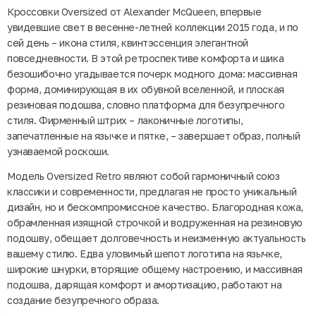
Кроссовки Oversized от Alexander McQueen, впервые
увидевшие свет в весенне-летней коллекции 2015 года, и по
сей день – икона стиля, квинтэссенция элегантной
повседневности. В этой ретроспективе комфорта и шика
безошибочно угадывается почерк модного дома: массивная
форма, доминирующая в их обувной вселенной, и плоская
резиновая подошва, словно платформа для безупречного
стиля. Фирменный штрих – лаконичные логотипы,
запечатленные на язычке и пятке, – завершает образ, полный
узнаваемой роскоши.
Модель Oversized Retro являют собой гармоничный союз
классики и современности, предлагая не просто уникальный
дизайн, но и бескомпромиссное качество. Благородная кожа,
обрамленная изящной строчкой и водруженная на резиновую
подошву, обещает долговечность и неизменную актуальность
вашему стилю. Едва уловимый шепот логотипа на язычке,
широкие шнурки, вторящие общему настроению, и массивная
подошва, дарящая комфорт и амортизацию, работают на
создание безупречного образа.