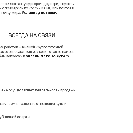
ляем доставку курьером до двери, в пункты
 с примеркой по России и СНГ, или почтой в
 точку мира.
Условия доставки...
ВСЕГДА НА СВЯЗИ
их роботов — в нашей круглосуточной
ржке отвечают живые люди, готовые помочь
бым вопросам в
онлайн-чате Telegram
.
м и не осуществляет деятельность продажи
вступаем в правовые отношения купли-
убличной оферты
.