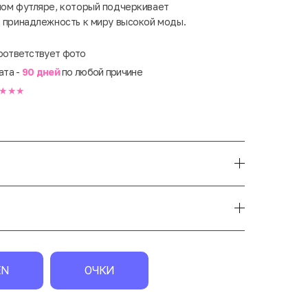
ном футляре, который подчеркивает
о принадлежность к миру высокой моды.
оответствует фото
ата -
90 дней
по любой причине
★★★
EN
ОЧКИ