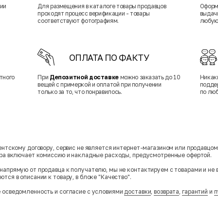
нии
Для размещения в каталоге товары продавцов
Оформ
проходят процесс верификации - товары
выдачи
соответствуют фотографиям.
любую
ОПЛАТА ПО ФАКТУ
тного
При
Депозитной доставке
можно заказать до 10
Никак
вещей с примеркой и оплатой при получении
подде
только за то, что понравилось.
по лю
гентскому договору, сервис не является интернет-магазином или продавцо
ара включает комиссию и накладные расходы, предусмотренные офертой.
напрямую от продавца к получателю, мы не контактируем с товарами и не 
тся в описании к товару, в блоке "Качество".
 осведомленность и согласие с условиями
доставки
,
возврата
,
гарантий
и
п