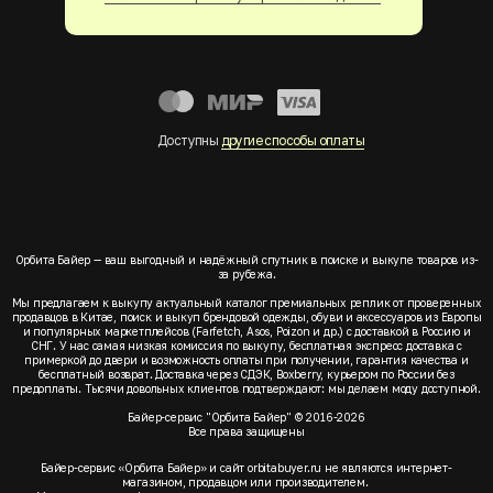
Доступны
другие способы оплаты
Орбита Байер — ваш выгодный и надёжный спутник в поиске и выкупе товаров из-
за рубежа.
Мы предлагаем к выкупу актуальный каталог премиальных реплик от проверенных
продавцов в Китае, поиск и выкуп брендовой одежды, обуви и аксессуаров из Европы
и популярных маркетплейсов (Farfetch, Asos, Poizon и др.) с доставкой в Россию и
СНГ. У нас самая низкая комиссия по выкупу, бесплатная экспресс доставка с
примеркой до двери и возможность оплаты при получении, гарантия качества и
бесплатный возврат. Доставка через СДЭК, Boxberry, курьером по России без
предоплаты. Тысячи довольных клиентов подтверждают: мы делаем моду доступной.
Байер-сервис "Орбита Байер" © 2016-2026
Все права защищены
Байер-сервис «Орбита Байер» и сайт orbitabuyer.ru не являются интернет-
магазином, продавцом или производителем.