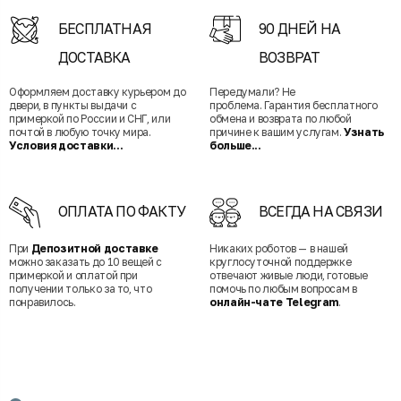
БЕСПЛАТНАЯ
90 ДНЕЙ НА
ДОСТАВКА
ВОЗВРАТ
Оформляем доставку курьером до
Передумали? Не
двери, в пункты выдачи с
проблема. Гарантия бесплатного
примеркой по России и СНГ, или
обмена и возврата по любой
почтой в любую точку мира.
причине к вашим услугам.
Узнать
Условия доставки...
больше...
ОПЛАТА ПО ФАКТУ
ВСЕГДА НА СВЯЗИ
При
Депозитной доставке
Никаких роботов — в нашей
можно заказать до 10 вещей с
круглосуточной поддержке
примеркой и оплатой при
отвечают живые люди, готовые
получении только за то, что
помочь по любым вопросам в
понравилось.
онлайн-чате Telegram
.