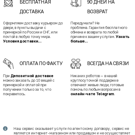
БЕСПЛАТНАЯ
90 ДНЕЙ НА
ДОСТАВКА
ВОЗВРАТ
Оформляем доставку курьером до
Передумали? Не
двери, в пункты выдачи с
проблема. Гарантия бесплатного
примеркой по России и СНГ, или
обмена и возврата по любой
почтой в любую точку мира.
причине к вашим услугам.
Узнать
Условия доставки...
больше...
ОПЛАТА ПО ФАКТУ
ВСЕГДА НА СВЯЗИ
При
Депозитной доставке
Никаких роботов — в нашей
можно заказать до 10 вещей с
круглосуточной поддержке
примеркой и оплатой при
отвечают живые люди, готовые
получении только за то, что
помочь по любым вопросам в
понравилось.
онлайн-чате Telegram
.
Наш сервис оказывает услуги по агентскому договору, сервис не
является интернет-магазином или продавцом и не осуществляет