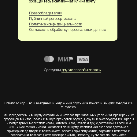
обращайтесь в онлайн-чат или на почту.
Правообладателям
Публичный договор-оферты
Политика конфиденциальности
Согласие на обработку персональных данных
Доступны
другие способы оплаты
Орбита Байер — ваш выгодный и надёжный спутник в поиске и выкупе товаров из-
за рубежа.
Мы предлагаем к выкупу актуальный каталог премиальных реплик от проверенных
продавцов в Китае, поиск и выкуп брендовой одежды, обуви и аксессуаров из Европы
и популярных маркетплейсов (Farfetch, Asos, Poizon и др.) с доставкой в Россию и
СНГ. У нас самая низкая комиссия по выкупу, бесплатная экспресс доставка с
примеркой до двери и возможность оплаты при получении, гарантия качества и
бесплатный возврат. Доставка через СДЭК, Boxberry, курьером по России без