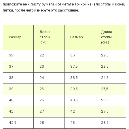
приложите ее к листу бумаги и отметьте точкой начало стопы и конец
пятки, после чего измерьте это расстояние.
Длина
Длина
Размер
стопы
Размер
стопы
(см.)
(см.)
35
22
36
22,5
37
23
37,5
23,5
38
24
38,5
24,5
39
25
39,5
25,5
40
26
40,5
26,5
41
27
42
27,5
42,5
28
43
28,5