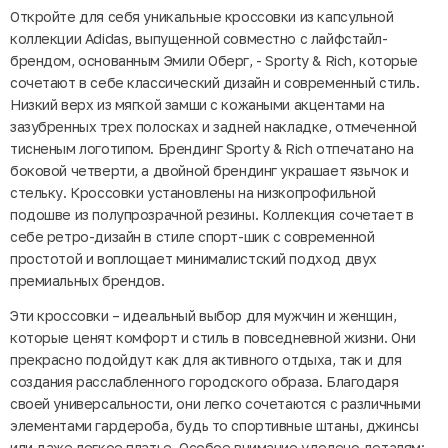
Откройте для себя уникальные кроссовки из капсульной
коллекции Adidas, выпущенной совместно с лайфстайл-
брендом, основанным Эмили Оберг, - Sporty & Rich, которые
сочетают в себе классический дизайн и современный стиль.
Низкий верх из мягкой замши с кожаными акцентами на
зазубренных трех полосках и задней накладке, отмеченной
тисненым логотипом. Брендинг Sporty & Rich отпечатано на
боковой четверти, а двойной брендинг украшает язычок и
стельку. Кроссовки установлены на низкопрофильной
подошве из полупрозрачной резины. Коллекция сочетает в
себе ретро-дизайн в стиле спорт-шик с современной
простотой и воплощает минималистский подход двух
премиальных брендов.
Эти кроссовки – идеальный выбор для мужчин и женщин,
которые ценят комфорт и стиль в повседневной жизни. Они
прекрасно подойдут как для активного отдыха, так и для
создания расслабленного городского образа. Благодаря
своей универсальности, они легко сочетаются с различными
элементами гардероба, будь то спортивные штаны, джинсы
или даже легкое платье. Особое внимание уделено деталям: