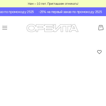
Нам — 10 лет. Приглашаем отмечать!
з по промокоду 2525
-25% на первый заказ по промокоду 2525
-