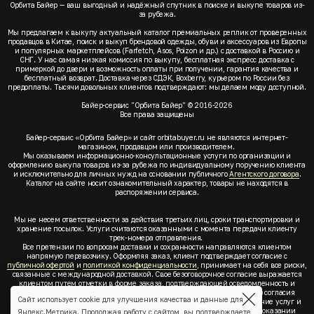
Орбита Байер — ваш выгодный и надёжный спутник в поиске и выкупе товаров из-
за рубежа.
Мы предлагаем к выкупу актуальный каталог премиальных реплик от проверенных
продавцов в Китае, поиск и выкуп брендовой одежды, обуви и аксессуаров из Европы
и популярных маркетплейсов (Farfetch, Asos, Poizon и др.) с доставкой в Россию и
СНГ. У нас самая низкая комиссия по выкупу, бесплатная экспресс доставка с
примеркой до двери и возможность оплаты при получении, гарантия качества и
бесплатный возврат. Доставка через СДЭК, Boxberry, курьером по России без
предоплаты. Тысячи довольных клиентов подтверждают: мы делаем моду доступной.
Байер-сервис "Орбита Байер" © 2016-2026
Все права защищены
Байер-сервис «Орбита Байер» и сайт orbitabuyer.ru не являются интернет-
магазином, продавцом или производителем.
Мы оказываем информационно-консультационные услуги по организации и
оформлению выкупа товаров из-за рубежа по индивидуальному поручению клиента
и исключительно для личных нужд на основании публичного
Агентского договора
.
Каталог на сайте носит ознакомительный характер, товары не находятся в
распоряжении сервиса.
Мы не несем ответственности за действия третьих лиц, сроки транспортировки и
хранение посылок. Услуги считаются оказанными с момента передачи клиенту
трек-номера отправления.
Все претензии по вопросам доставки и сохранности направляются клиентом
напрямую перевозчику. Оформляя заказ, клиент подтверждает согласие с
публичной офертой
и
политикой конфиденциальности
, принимает на себя все риски,
связанные с международной доставкой. Свое безоговорочное согласие выражается
клиентом путем отметки в форме заказа, подтверждающей осведомленность и
согласие клиента со всеми предлагаемыми сервисом условиями. Без согласия
Сайт использует cookie для улучшения качества и данные для
клиента с
публичной офертой
и
политикой конфиденциальности
оказание услуг и
оформление заказа невозможно. Заключая акцепт условий оферты об оказании
Яндекс.Метрика. Продолжая работу с сайтом, вы подтверждаете