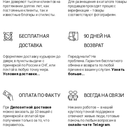
Нам доверяют тысячи клиентов на
Для размещения в каталоге товары
протяжении долгих лет, как
продавцов проходят процесс
постоянные клиенты, так и
верификации - товары
известные блогеры и стилисты.
соответствуют фотографиям.
БЕСПЛАТНАЯ
90 ДНЕЙ НА
ДОСТАВКА
ВОЗВРАТ
Оформляем доставку курьером до
Передумали? Не
двери, в пункты выдачи с
проблема. Гарантия бесплатного
примеркой по России и СНГ, или
обмена и возврата по любой
почтой в любую точку мира.
причине к вашим услугам.
Узнать
Условия доставки...
больше...
ОПЛАТА ПО ФАКТУ
ВСЕГДА НА СВЯЗИ
При
Депозитной доставке
Никаких роботов — в нашей
можно заказать до 10 вещей с
круглосуточной поддержке
примеркой и оплатой при
отвечают живые люди, готовые
получении только за то, что
помочь по любым вопросам в
понравилось.
онлайн-чате Telegram
.