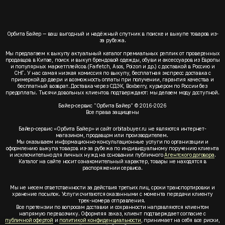
Орбита Байер — ваш выгодный и надёжный спутник в поиске и выкупе товаров из-
за рубежа.
Мы предлагаем к выкупу актуальный каталог премиальных реплик от проверенных
продавцов в Китае, поиск и выкуп брендовой одежды, обуви и аксессуаров из Европы
и популярных маркетплейсов (Farfetch, Asos, Poizon и др.) с доставкой в Россию и
СНГ. У нас самая низкая комиссия по выкупу, бесплатная экспресс доставка с
примеркой до двери и возможность оплаты при получении, гарантия качества и
бесплатный возврат. Доставка через СДЭК, Boxberry, курьером по России без
предоплаты. Тысячи довольных клиентов подтверждают: мы делаем моду доступной.
Байер-сервис "Орбита Байер" © 2016-2026
Все права защищены
Байер-сервис «Орбита Байер» и сайт orbitabuyer.ru не являются интернет-
магазином, продавцом или производителем.
Мы оказываем информационно-консультационные услуги по организации и
оформлению выкупа товаров из-за рубежа по индивидуальному поручению клиента
и исключительно для личных нужд на основании публичного
Агентского договора
.
Каталог на сайте носит ознакомительный характер, товары не находятся в
распоряжении сервиса.
Мы не несем ответственности за действия третьих лиц, сроки транспортировки и
хранение посылок. Услуги считаются оказанными с момента передачи клиенту
трек-номера отправления.
Все претензии по вопросам доставки и сохранности направляются клиентом
напрямую перевозчику. Оформляя заказ, клиент подтверждает согласие с
публичной офертой
и
политикой конфиденциальности
, принимает на себя все риски,