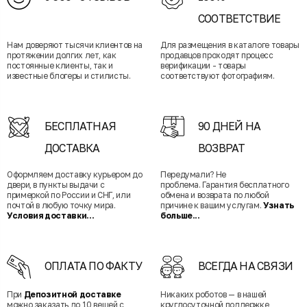
СООТВЕТСТВИЕ
Нам доверяют тысячи клиентов на
Для размещения в каталоге товары
протяжении долгих лет, как
продавцов проходят процесс
постоянные клиенты, так и
верификации - товары
известные блогеры и стилисты.
соответствуют фотографиям.
БЕСПЛАТНАЯ
90 ДНЕЙ НА
ДОСТАВКА
ВОЗВРАТ
Оформляем доставку курьером до
Передумали? Не
двери, в пункты выдачи с
проблема. Гарантия бесплатного
примеркой по России и СНГ, или
обмена и возврата по любой
почтой в любую точку мира.
причине к вашим услугам.
Узнать
Условия доставки...
больше...
ОПЛАТА ПО ФАКТУ
ВСЕГДА НА СВЯЗИ
При
Депозитной доставке
Никаких роботов — в нашей
можно заказать до 10 вещей с
круглосуточной поддержке