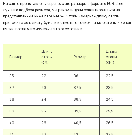
На сайте представлены европейские размеры в формате EUR. Для
лучшего подбора размера, мы рекомендуем ориентироваться на
представленные ниже параметры. Чтобы измерить длину стопы,
приложите ее к листу бумаги и отметьте точкой начало стопы и конец
пятки, после чего измерьте это расстояние.
Длина
Длина
Размер
стопы
Размер
стопы
(см.)
(см.)
35
22
36
22,5
37
23
37,5
23,5
38
24
38,5
24,5
39
25
39,5
25,5
40
26
40,5
26,5
41
27
42
27,5