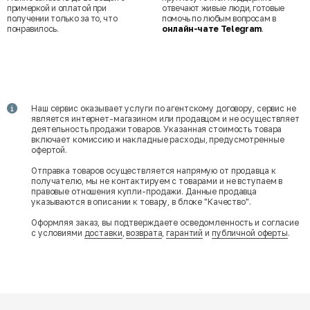
примеркой и оплатой при
отвечают живые люди, готовые
получении только за то, что
помочь по любым вопросам в
понравилось.
онлайн-чате Telegram
.
Наш сервис оказывает услуги по агентскому договору, сервис не
является интернет-магазином или продавцом и не осуществляет
деятельность продажи товаров. Указанная стоимость товара
включает комиссию и накладные расходы, предусмотренные
офертой.
Отправка товаров осуществляется напрямую от продавца к
получателю, мы не контактируем с товарами и не вступаем в
правовые отношения купли-продажи. Данные продавца
указываются в описании к товару, в блоке "Качество".
Оформляя заказ, вы подтверждаете осведомленность и согласие
с условиями
доставки
,
возврата
,
гарантий
и
публичной оферты
.