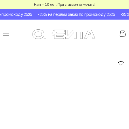
Нам — 10 лет. Приглашаем отмечать!
промокоду 2525
-25% на первый заказ по промокоду 2525
-25% н